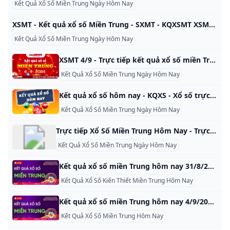
Kết Quả Xổ Số Miền Trung Ngày Hôm Nay
XSMT - Kết quả xổ số Miền Trung - SXMT - KQXSMT XSMT: Kết quả xổ số Miền Trung mở thưởng hàng ngày vào 17h15p. SXMT - KQXSMT - Xổ số kiến thiết Miền Trung trực tiếp hôm nay CN20/10 Khánh Hòa Kon Tum Thừa Thiên Huế G.8 88 84 79 G.7 301 631 264 G.6 589259192340 880623596642 635691868351 G.5 0045 1689 5214 G.4 46907105190415467179820133267180752 62921893777229349744904389149886533 92585536167408410705354097271937554 G.3 5008026042 9162053138 6923037993 G.2 67489 89407 97714 G.1 23018 50032 78445 ĐB 853766 080332 026275 Đầy đủ2 số3 sốTênXSMT 20-10XSMT 30 ngày| Đầu | Thống kê lôtô | |—|—| | XSKH | XSKT | XSTTH | | 0 | 1, 7 | 6, 7 | 5, 9 | | 1 | 3, 8, 9, 9 | | 4, 4, 6, 9 | | 2 | | 0, 1 | | | 3 | | 1,2,2,3,8,8 | 0 | | 4 | 0, 2, 5 | 2, 4 | 5 | | 5 | 2, 4 | 9 | 1, 4, 6 | | 6 | 6 | | 4 | | 7 | 1, 9 | 7 | 5, 9 | | 8 | 0, 8, 9 | 4, 9 | 4, 5, 6 | | 9 | 2 | 3, 8 | 3 | | | XSKH 20-10 | XSKT 20-10 | XSTTH 20-10 |
Kết Quả Xổ Số Miền Trung Ngày Hôm Nay
XSMT 4/9 - Trực tiếp kết quả xổ số miền Trung hôm nay 4/9/2024 - XSMT thứ Tư XSMT 4/9, kết quả xổ số miền Trung hôm nay 4/9/2024, xổ số miền Trung thứ 4, XSMT thứ Tư ngày 4/9/2024, kết quả XSMT hôm nay. XSMT 4/9. Kết quả xổ số miền Trung hôm nay - XSMT thứ Tư ngày 4/9/2024 sẽ được cập nhật trực tiếp trên VTC News. Kết quả các giải thưởng của XSMT ngày 4/9/2024 sẽ được công bố lần lượt từ giải nhất cho đến giải tám, cuối cùng là giải đặc biệt.
Kết Quả Xổ Số Miền Trung Ngày Hôm Nay
Kết quả xổ số hôm nay - KQXS - Xổ số trực tiếp thứ ba ngày 3.9.2024 Xem kết quả xổ số (KQXS), xổ số miền Bắc (XSMB), xổ số miền Nam (XSMN), xổ số miền Trung (XSMT), xổ số điện toán trực tiếp nhanh hôm nay thứ ba ngày 3.9.2024. KQXS Bến Tre, KQXS Vũng Tàu, KQXS Bạc Liêu, KQXS Đắk Lắk… TN 03/09/2024 16:05 GMT+7 Chia sẻ Xem kết quả xổ số (KQXS), xổ số miền Bắc (XSMB), xổ số miền Nam (XSMN), xổ số miền Trung (XSMT), xổ số điện toán trực tiếp nhanh hôm nay thứ ba ngày 3.
Kết Quả Xổ Số Miền Trung Ngày Hôm Nay
Trực tiếp Xổ Số Miền Trung Hôm Nay - Trực tiếp XSMT Trực tiếp Xổ số miền Trung hôm nay – Tường thuật kết quả xổ số trực tiếp miền Trung tại trường quay lúc 17h15 Nhanh và chính xác, Trực tiếp XSMT, XSMT Trực tiếp XSMT Thứ 5SXMT 19/06/2025 Đầu Bình Định Quảng Trị Quảng Bình 0 1 2 3 4 5 6 7 8 9 Thống kê lô gan Miền TrungHOT Thống kê vị trí Xổ số miền TrungHOT Thống kê giải đặc biệtHOT Kết quả Xổ số miền Trung Nhận KQXS Bình Định soạn XSBDI gửi 8136 (1.
Kết Quả Xổ Số Miền Trung Ngày Hôm Nay
Kết quả xổ số miền Trung hôm nay 31/8/2024 - XSMT - XSMT 31/8- KQXSMT 31/8/2024 Báo Hà Tĩnh - Tin tức Hà Tĩnh mới nhất tin nhanh Hà Tĩnh 24h XSMT - XSMT 31/8, KQXSMT 31/8/2024 trực tiếp kết quả xổ số miền Trung. Kết quả xổ số hàng ngày. Trực tiếp kết quả xổ số miền Trung hôm nay 31/8/2024, xổ số miền Trung hôm nay thứ Bảy ngày 31 tháng 8, xổ số hôm nay 31/8. Thông tin khác P.V30/08/2024 17:01Theo dõi Báo Hà Tĩnh trên (Baohatinh.vn) - XSMT - XSMT 31/8, KQXSMT 31/8/2024 trực tiếp kết quả xổ số miền Trung.
Kết Quả Xổ Số Kiến Thiết Miền Trung Hôm Nay
Kết quả xổ số miền Trung hôm nay 4/9/2024 - XSMT - XSMT 4/9 - KQXSMT 4/9/2024 Báo Hà Tĩnh - Tin tức Hà Tĩnh mới nhất tin nhanh Hà Tĩnh 24h XSMT - XSMT 4/9, KQXSMT 4/9/2024 trực tiếp kết quả xổ số miền Trung. Kết quả xổ số hàng ngày. Trực tiếp kết quả xổ số miền Trung hôm nay 4/9/2024, xổ số miền Trung hôm nay thứ Tư ngày 4 tháng 9, xổ số hôm nay 4/9. Thông tin khác P.V03/09/2024 17:01Theo dõi Báo Hà Tĩnh trên (Baohatinh.vn) - XSMT - XSMT 4/9, KQXSMT 4/9/2024 trực tiếp kết quả xổ số miền Trung.
Kết Quả Xổ Số Miền Trung Hôm Nay