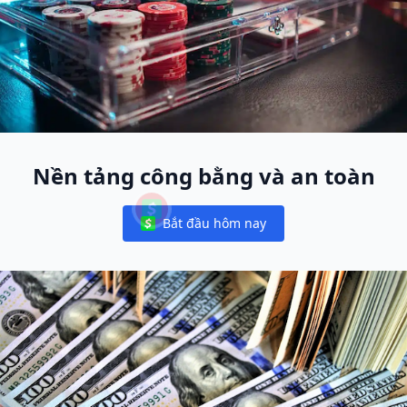
Nền tảng công bằng và an toàn
Bắt đầu hôm nay
Notifications