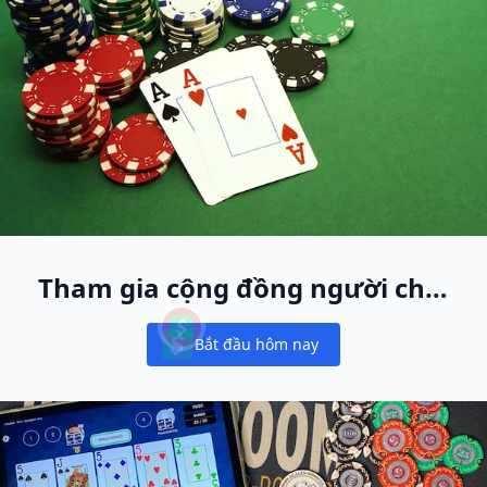
Tham gia cộng đồng người chơi
cash game lớn nhất thế giới
Bắt đầu hôm nay
Notifications