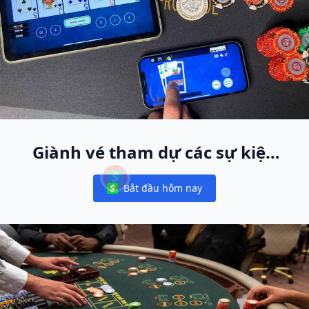
Giành vé tham dự các sự kiện
World Poker Free App trực tiếp
Bắt đầu hôm nay
toàn cầu
Notifications