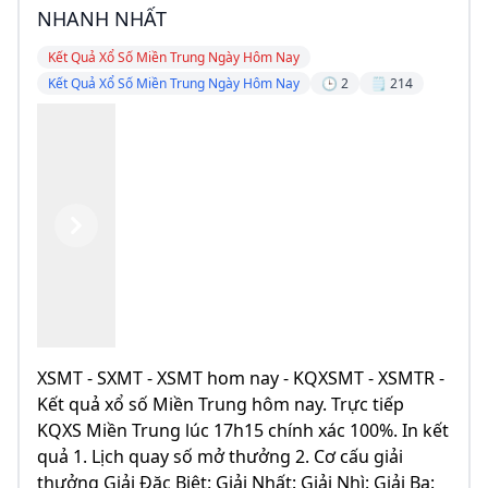
NHANH NHẤT
Kết Quả Xổ Số Miền Trung Ngày Hôm Nay
Kết Quả Xổ Số Miền Trung Ngày Hôm Nay
🕒 2
🗒️ 214
Previous
Next
XSMT - SXMT - XSMT hom nay - KQXSMT - XSMTR -
Kết quả xổ số Miền Trung hôm nay. Trực tiếp
KQXS Miền Trung lúc 17h15 chính xác 100%. In kết
quả 1. Lịch quay số mở thưởng 2. Cơ cấu giải
thưởng Giải Đặc Biệt: Giải Nhất: Giải Nhì: Giải Ba: