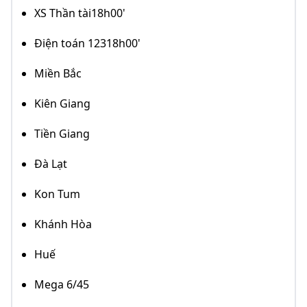
XS Thần tài18h00'
Điện toán 12318h00'
Miền Bắc
Kiên Giang
Tiền Giang
Đà Lạt
Kon Tum
Khánh Hòa
Huế
Mega 6/45