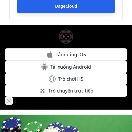
DageCloud
Tải xuống iOS
Tải xuống Android
Trò chơi H5
Trò chuyện trực tiếp
Close banner