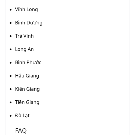
Vĩnh Long
Bình Dương
Trà Vinh
Long An
Bình Phước
Hậu Giang
Kiên Giang
Tiền Giang
Đà Lạt
FAQ