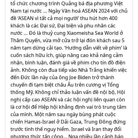
tổ chức chương trình Quảng bá địa phương Việt
Nam tại nước … Ngày Văn hoá ASEAN 2024 với chủ
đề ‘ASEAN vì tất cả mọi người’ thu hút hơn 400
khách là các Đại sứ, Đại biện và phu nhân các
nước … Đó là thuỷ cung Xiaomeisha Sea World ở
Thâm Quyến, vừa mở cửa trở lại đón khách sau 5
năm tạm dừng cải tạo. ‘Hướng dẫn viết về phim’ là
cuốn sách hữu ích, giúp nâng cao khả năng cảm
nhận, bình luận, đánh giá về phim cho tín đồ điện
ảnh. Không còn đua tiếp vào Nhà Trắng khiến việc
đến Đức lần này của ông Joe Biden trở thành
chuyến đi tạm biệt châu Âu trên cương vị Tổng
thống Mỹ. Không chỉ thảo luận vấn đề nội bộ, Hội
nghị cấp cao ASEAN và các hội nghị liên quan còn
là cơ hội để Hiệp hội khẳng định vai trò trung tâm
của mình. Một năm sau ngày bùng phát cuộc
chiến Hamas-Israel ở Dải Gaza, Trung Đông đứng
trước tình thế nguy hiểm. Israel và Iran thay đổi
phương thức tấn công… Nga nhiều lần cảnh báo