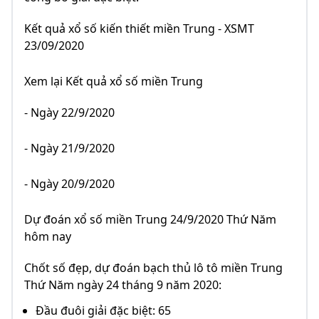
Kết quả xổ số kiến thiết miền Trung - XSMT
23/09/2020
Xem lại Kết quả xổ số miền Trung
- Ngày 22/9/2020
- Ngày 21/9/2020
- Ngày 20/9/2020
Dự đoán xổ số miền Trung 24/9/2020 Thứ Năm
hôm nay
Chốt số đẹp, dự đoán bạch thủ lô tô miền Trung
Thứ Năm ngày 24 tháng 9 năm 2020:
Đầu đuôi giải đặc biệt: 65