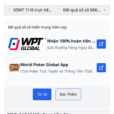
XSMT 11/6 trực tiếp
Kết quả xổ số Miền
kết quả xổ số miền
Trung - Chủ nhật -
Trung hôm nay thứ
Minh Ngọc™
kết quả xổ số miền trung hôm nay
Ba ngày 11/6/2024.
SXMT 11/6/2024
Nhận 100% hoàn tiền khi nạp lần đầu
Giải thưởng hàng ngày đảm bảo 10,000 USD
World Poker Global App
Chơi Poker Trực Tuyến và Thắng Tiền Thật.
n
Tải Về
Đọc Thêm
à
c