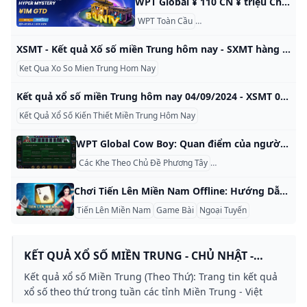
WPT Global ¥ 110 CN ¥ triệu Chủ nhật Hyper PKO Showdown Cuộc đấu pko pko ngày chủ nhật 110 cnâ triệu là một sự bổ sung có chỉ số có chỉ số có chỉ số octan cao cho những người chơi đang tìm kiếm hành động có nhịp độ nhanh và các giải thưởng thú vị. Điểm nổi bật sự kiện **Sự đầu tư:**110 CNâ (khoảng 15 đô la Mỹ) **Kết cấu:**Knock Out tiến bộ (PKO) **Tốc độ:**HYPER TURBO Giải thưởng:¥ 1.
WPT Toàn Cầu
¥ 110 CN ¥ Triệu Chủ Nhật
XSMT - Kết quả Xố số miền Trung hôm nay - SXMT hàng ngày - KQXSMT XSMT - Kết quả Xổ số Miền Trung Hôm nay Nhanh và Chính Xác nhất, SXMT được tường thuật lúc 17h15’ hàng ngày, cập nhật KQXSMT trực tiếp từ trường quay, Lô Gan Cầu đẹp XSMTXSMT Thứ 5XSMT 19/06/2025 XSMTXSMT Thứ 4XSMT 18/06/2025 Đầu Đà Nẵng Khánh Hòa 0 3 6 1 8,6,2 1,7,0 2 6 1,5,9 3 0 - 4 9 5 5 - 3 6 1,0,1,7,8 1,8,4 7 9,5,2 0,6,8 8 - 8,0 9 5,8,9 8 Xem thống kê lô gan Miền TrungHOT Xổ số trực tiếp miền Trung hôm nay HOT Xem thống kê XSMT 30 ngàyHOT Tham khảo thống kê Xổ số miền Trung Kết quả SXMT trực tiếp lúc 17h10 hôm nay siêu tốc, chính xác
Ket Qua Xo So Mien Trung Hom Nay
Kết quả xổ số miền Trung hôm nay 04/09/2024 - XSMT 04/09 XSMT 04/09. XSMT thứ Tư. KQXSMT thứ Tư. Xổ số hôm nay 04/09. Trực tiếp KQXSMT ngày 04/09. Trực tiếp kết quả xổ số miền Trung hôm nay ngày 04 tháng 09 năm 2024
Kết Quả Xổ Số Kiến Thiết Miền Trung Hôm Nay
WPT Global Cow Boy: Quan điểm của người chơi Đã chơi tại các sòng bạc trực tuyến như WPT Global khá lâu rồi, tôi đã có những chia sẻ kinh nghiệm. Tóm lại, WPT Global cung cấp một số trò chơi sòng bạc xuất sắc, bao gồm một loại độc đáo có tên là Poker Flips, nhưng không có tên nào là “Cowboy”. Tuy nhiên, nếu bạn đang đề cập đến một trò chơi khe có chủ đề phương Tây có tựa đề “Cowboy”, tôi có thể chia sẻ những hiểu biết của mình dựa trên trải nghiệm của tôi.
Các Khe Theo Chủ Đề Phương Tây
Trò Chơi Sòng Bạc Trực 
Chơi Tiến Lên Miền Nam Offline: Hướng Dẫn Tải Game và Chiến Thuật Chơi Chơi Tiến Lên Miền Nam Offline: Hướng Dẫn Tải Game và Chiến Thuật Chơi Tags: Tiến Lên Miền Nam, game bài, offline, miễn phí, hướng dẫn Giới Thiệu Về Game Tiến Lên Miền Nam Offline Tiến Lên Miền Nam là một trò chơi bài phổ biến tại Việt Nam, được yêu thích bởi luật chơi đơn giản và tính giải trí cao. Phiên bản offline cho phép người chơi trải nghiệm mà không cần kết nối internet, rất thuận tiện cho những ai muốn thư giãn mọi lúc mọi nơi.
Tiến Lên Miền Nam
Game Bài
Ngoại Tuyến
KẾT QUẢ XỔ SỐ MIỀN TRUNG - CHỦ NHẬT -
MINH NGỌC™
Kết quả xổ số Miền Trung (Theo Thứ): Trang tin kết quả
xổ số theo thứ trong tuần các tỉnh Miền Trung - Việt
Nam - XSMT - kqxs miền trung ketquaxosomientrung Xổ