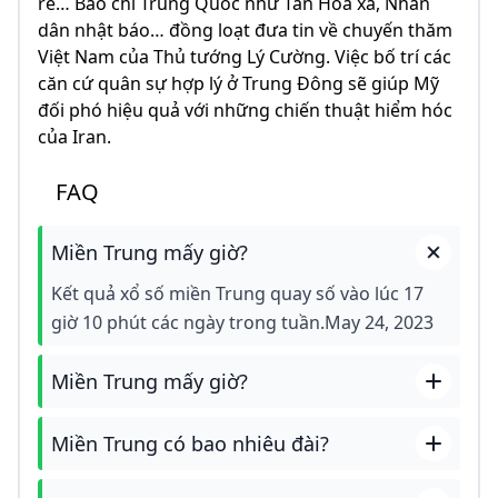
rẽ… Báo chí Trung Quốc như Tân Hoa xã, Nhân
dân nhật báo… đồng loạt đưa tin về chuyến thăm
Việt Nam của Thủ tướng Lý Cường. Việc bố trí các
căn cứ quân sự hợp lý ở Trung Đông sẽ giúp Mỹ
đối phó hiệu quả với những chiến thuật hiểm hóc
của Iran.
FAQ
Miền Trung mấy giờ?
Kết quả xổ số miền Trung quay số vào lúc 17
giờ 10 phút các ngày trong tuần.May 24, 2023
Miền Trung mấy giờ?
Miền Trung có bao nhiêu đài?