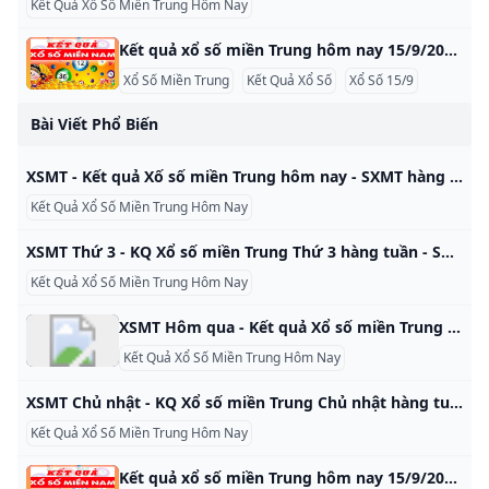
Kết Quả Xổ Số Miền Trung Hôm Nay
Kết quả xổ số miền Trung hôm nay 15/9/2025 - Cập nhật nhanh và chính xác Kết quả xổ số miền Trung hôm nay, ngày 15/9/2025, được tổ chức quay thưởng vào lúc 16 giờ 30 phút tại trường quay của các công ty xổ số kiến thiết tỉnh Huế (XSTTH) và Phú Yên (XSPY). Quá trình quay thưởng bắt đầu từ giải tám và lần lượt kéo đến giải nhất, cuối cùng là công bố giải đặc biệt. Kết quả các giải thưởng được công bố chi tiết gồm nhiều giải với giá trị phong phú, tạo cơ hội trúng thưởng cho nhiều người chơi khác nhau.
Xổ Số Miền Trung
Kết Quả Xổ Số
Xổ Số 15/9
Bài Viết Phổ Biến
XSMT - Kết quả Xố số miền Trung hôm nay - SXMT hàng ngày - KQXSMT XSMT - Kết quả Xổ số Miền Trung Hôm nay Nhanh và Chính Xác nhất, SXMT được tường thuật lúc 17h15’ hàng ngày, cập nhật KQXSMT trực tiếp từ trường quay, Lô Gan Cầu đẹp XSMTXSMT Thứ 5XSMT 19/06/2025 XSMTXSMT Thứ 4XSMT 18/06/2025 Đầu Đà Nẵng Khánh Hòa 0 3 6 1 8,6,2 1,7,0 2 6 1,5,9 3 0 - 4 9 5 5 - 3 6 1,0,1,7,8 1,8,4 7 9,5,2 0,6,8 8 - 8,0 9 5,8,9 8 Xem thống kê lô gan Miền TrungHOT Xổ số trực tiếp miền Trung hôm nay HOT Xem thống kê XSMT 30 ngàyHOT Tham khảo thống kê Xổ số miền Trung Kết quả SXMT trực tiếp lúc 17h10 hôm nay siêu tốc, chính xác
Kết Quả Xổ Số Miền Trung Hôm Nay
XSMT Thứ 3 - KQ Xổ số miền Trung Thứ 3 hàng tuần - SXMT Thu 3 XSMT thứ 3 - Kết quả xổ số miền Trung thứ 3 hàng tuần gồm: XSDLK, XSQNA, tường thuật KQ SXMT lúc 17h15 trực tiếp tại trường quay, KQXSMT thu 3 Nhanh và chính xác XSMTXSMT Thứ 3XSMT 17/06/2025 Đầu Đắk Lắk Quảng Nam 0 2 0 1 6,4 3,9,1,8 2 7,9,3 - 3 6,5,9,0 8 4 8,9 5,4 5 - 8,7 6 - 3 7 0,3,2,8 2,4,6 8 9,3 3,6 9 - 4,1 Xem KQ XSMTHOT Thống kê lô gan miền TrungHOT Xổ số trực tiếp miền Trung hôm nay HOT Xem thống kê XSMT 30 ngày Kết quả SXMT Thứ 3 trực tiếp lúc 17h10 siêu tốc, chính xác
Kết Quả Xổ Số Miền Trung Hôm Nay
XSMT Hôm qua - Kết quả Xổ số miền Trung hôm qua - SXMT - KQXSMT Xem KQXSMT - SXMT - XSMT hôm qua - Kết quả xổ số miền Trung hôm qua, Xổ số kiến thiết miễn phí và chính xác trên xoso.com.vn. Xoso.com.vn đem lại may mắn cho bạn! XSMT Thứ 4Xổ số miền Trung ngày 18/06/2025
Kết Quả Xổ Số Miền Trung Hôm Nay
XSMT Chủ nhật - KQ Xổ số miền Trung Chủ nhật hàng tuần - SXMT Chu nhat XSMT chủ nhật - Kết quả xổ số miền Trung chủ nhật hàng tuần gồm: XSTTH, XSKT, XSKH, tường thuật KQ SXMT lúc 17h15 trực tiếp tại trường quay, KQXSMT chu nhat Nhanh và chính xác XSMTXSMT Chủ NhậtXSMT 15/06/2025 Đầu Huế Kon Tum Khánh Hòa 0 - 7 1 1 5,6 2 0,9 2 1,4,9,6 - 5,3 3 8 3,2 6,3,9,4 4 6,8 - 9,6 5 9,1,5 5,6 - 6 9,8 4,0,5,5 3 7 5 4 4,2 8 8,3 1,6,5,2,1 7,5,0 9 2 7,8 3 Xem KQ XSMTHOT Thống kê lô gan miền TrungHOT Xổ số trực tiếp miền Trung hôm nay HOT Xem thống kê XSMT 30 ngày Kết quả SXMT Chủ Nhật trực tiếp lúc 17h10 siêu tốc, chính xác
Kết Quả Xổ Số Miền Trung Hôm Nay
Kết quả xổ số miền Trung hôm nay 15/9/2025 - Cập nhật nhanh và chính xác Kết quả xổ số miền Trung hôm nay, ngày 15/9/2025, được tổ chức quay thưởng vào lúc 16 giờ 30 phút tại trường quay của các công ty xổ số kiến thiết tỉnh Huế (XSTTH) và Phú Yên (XSPY). Quá trình quay thưởng bắt đầu từ giải tám và lần lượt kéo đến giải nhất, cuối cùng là công bố giải đặc biệt. Kết quả các giải thưởng được công bố chi tiết gồm nhiều giải với giá trị phong phú, tạo cơ hội trúng thưởng cho nhiều người chơi khác nhau.