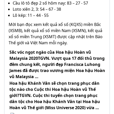
Cầu lô tô đẹp 2 số hôm nay: 83 – 27 - 57
Loto xiên 2, 3: 54 – 67 - 38
Lô kép: 11 – 44 - 55
Mời bạn đọc xem kết quả xổ số (KQXS) miền Bắc
(XSMB), kết quả xổ số miền Nam (XSMN), kết quả
xổ số miền Trung (XSMT) được cập nhật trên Báo
Thế giới và Việt Nam mỗi ngày.
Sắc vóc ngọt ngào của Hoa hậu Hoàn vũ
Malaysia 2020TGVN. Vượt qua 17 đối thủ trong
đêm chung kết, người đẹp Francisca Luhong
James đã được trao vương miện Hoa hậu Hoàn
vũ Malaysia …
Hoa hậu Khánh Vân sẽ chọn trang phục dân
tộc nào cho Cuộc thi Hoa hậu Hoàn vũ Thế
giới?TGVN. Cuộc thi tuyển chọn trang phục
dân tộc cho Hoa hậu Khánh Vân tại Hoa hậu
Hoàn vũ Thế giới (Miss Universe 2020) vừa …