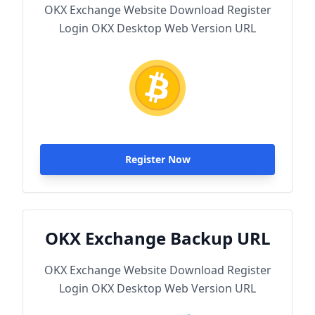
OKX Exchange Website Download Register
Login OKX Desktop Web Version URL
Register Now
OKX Exchange Backup URL
OKX Exchange Website Download Register
Login OKX Desktop Web Version URL