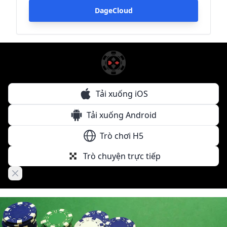
DageCloud
Tải xuống iOS
Tải xuống Android
Trò chơi H5
Trò chuyện trực tiếp
Close banner