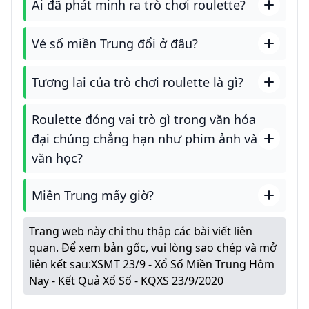
Ai đã phát minh ra trò chơi roulette?
Vé số miền Trung đổi ở đâu?
Tương lai của trò chơi roulette là gì?
Roulette đóng vai trò gì trong văn hóa
đại chúng chẳng hạn như phim ảnh và
văn học?
Miền Trung mấy giờ?
Trang web này chỉ thu thập các bài viết liên
quan. Để xem bản gốc, vui lòng sao chép và mở
liên kết sau:
XSMT 23/9 - Xổ Số Miền Trung Hôm
Nay - Kết Quả Xổ Số - KQXS 23/9/2020