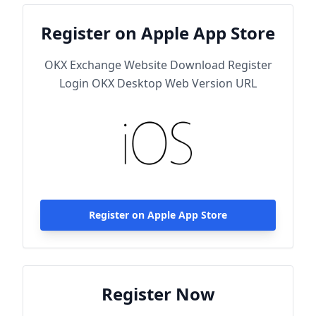
Register on Apple App Store
OKX Exchange Website Download Register
Login OKX Desktop Web Version URL
Register on Apple App Store
Register Now