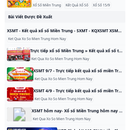
Xổ Số Miền Trung
Kết Quả Xổ Số
Xổ Số 15/9
Bài Viết Được Đề Xuất
XSMT - Kết quả xổ số Miền Trung - SXMT - KQXSMT XSMT: Kết quả xổ số Miền Trung mở thưởng hàng ngày vào 17h15p. SXMT - KQXSMT - Xổ số kiến thiết Miền Trung trực tiếp hôm nay CN20/10 Khánh Hòa Kon Tum Thừa Thiên Huế G.8 88 84 79 G.7 301 631 264 G.6 589259192340 880623596642 635691868351 G.5 0045 1689 5214 G.4 46907105190415467179820133267180752 62921893777229349744904389149886533 92585536167408410705354097271937554 G.3 5008026042 9162053138 6923037993 G.2 67489 89407 97714 G.1 23018 50032 78445 ĐB 853766 080332 026275 Đầy đủ2 số3 sốTênXSMT 20-10XSMT 30 ngày| Đầu | Thống kê lôtô | |—|—| | XSKH | XSKT | XSTTH | | 0 | 1, 7 | 6, 7 | 5, 9 | | 1 | 3, 8, 9, 9 | | 4, 4, 6, 9 | | 2 | | 0, 1 | | | 3 | | 1,2,2,3,8,8 | 0 | | 4 | 0, 2, 5 | 2, 4 | 5 | | 5 | 2, 4 | 9 | 1, 4, 6 | | 6 | 6 | | 4 | | 7 | 1, 9 | 7 | 5, 9 | | 8 | 0, 8, 9 | 4, 9 | 4, 5, 6 | | 9 | 2 | 3, 8 | 3 | | | XSKH 20-10 | XSKT 20-10 | XSTTH 20-10 |
Ket Qua Xo So Mien Trung Hom Nay
Trực tiếp xổ số Miền Trung » Kết quả xổ số tường thuật từng giải Minh Ngọc™ Trực Tiếp Xổ số Miền Trung: XSMT - Trường thuật trực tiếp kết quả xổ số miền trung từng giải từ hội đồng xổ số miền trung. Xổ số trực tiếp Nhanh nhất - Hồi hộp - Nghẹt thở, kqxs truc tiep, xo so truc tiep, xo so truc tuyen, xo so online, xs mt, kqxs mt, Xổ Số Minh Ngọc™ > Miền NamMiền TrungMiền Bắc & Điện ToánTRỰC TIẾP XỔ SỐ Miền Trung - 20/10/2024Xem thêm!
Ket Qua Xo So Mien Trung Hom Nay
XSMT 9/7 - Trực tiếp kết quả xổ số miền Trung hôm nay 9/7/2024 - XSMT thứ Ba XSMT 9/7, kết quả xổ số miền Trung hôm nay 9/7/2024, xổ số miền Trung thứ 3, XSMT thứ Ba ngày 9/7/2024, kết quả XSMT hôm nay. XSMT 9/7. Kết quả xổ số miền Trung hôm nay - XSMT thứ Ba ngày 9/7/2024 sẽ được cập nhật trực tiếp trên VTC News. Kết quả các giải thưởng của XSMT ngày 9/7/2024 sẽ được công bố lần lượt từ giải nhất cho đến giải tám, cuối cùng là giải đặc biệt.
Ket Qua Xo So Mien Trung Hom Nay
XSMT 4/9 - Trực tiếp kết quả xổ số miền Trung hôm nay 4/9/2024 - XSMT thứ Tư XSMT 4/9, kết quả xổ số miền Trung hôm nay 4/9/2024, xổ số miền Trung thứ 4, XSMT thứ Tư ngày 4/9/2024, kết quả XSMT hôm nay. XSMT 4/9. Kết quả xổ số miền Trung hôm nay - XSMT thứ Tư ngày 4/9/2024 sẽ được cập nhật trực tiếp trên VTC News. Kết quả các giải thưởng của XSMT ngày 4/9/2024 sẽ được công bố lần lượt từ giải nhất cho đến giải tám, cuối cùng là giải đặc biệt.
Ket Qua Xo So Mien Trung Hom Nay
XSMT hôm nay- Xổ số Miền Trung hôm nay KQXS Miền Trung hôm nay. KQ xổ số kiến thiết Miền Trung hôm nay. Ket qua xo xo Mien Trung hom nay- KQ xo so Mien Trung hom nay- xo so kien thiet Mien Trung hom nay. kqxsMT hom nay, KQ xskt Mien Trung hom nay Các tỉnh Miền Trung quay số mở thưởng vào 16h10p chiều nay: Trực tiếp xổ số Phú Yên hôm nay Trực tiếp xổ số Thừa Thiên Huế hôm nay Xổ số các tỉnh Miền Trung hôm nay (21-10-2024) chưa đến giờ quay số mở thưởng, mời bạn quay lại sau!
Ket Qua Xo So Mien Trung Hom Nay