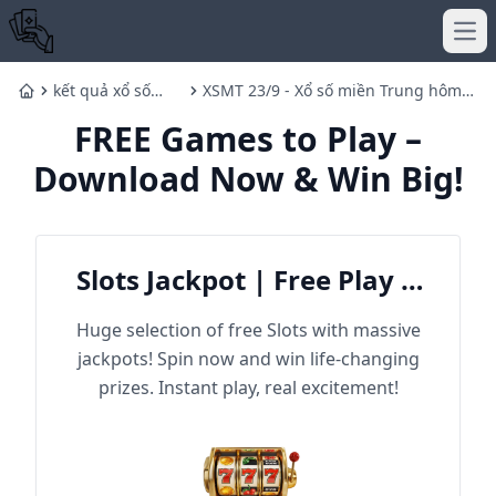
Ope
kết quả xổ số
XSMT 23/9 - Xổ số miền Trung hôm
Home
miền trung hôm
nay - Kết quả xổ số - KQXS 23/9/2020
FREE Games to Play –
nay
Download Now & Win Big!
Slots Jackpot | Free Play &
Win Big
Huge selection of free Slots with massive
jackpots! Spin now and win life-changing
prizes. Instant play, real excitement!