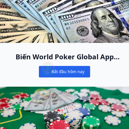
Biến World Poker Global App
thành ngôi nhà poker online
Bắt đầu hôm nay
mới của bạn
Notifications