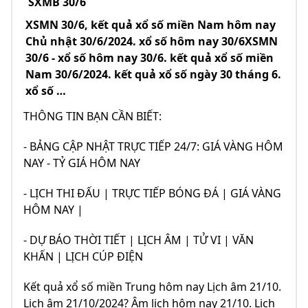
XSMN 30/6, kết quả xổ số miền Nam hôm nay
Chủ nhật 30/6/2024. xổ số hôm nay 30/6XSMN
30/6 - xổ số hôm nay 30/6. kết quả xổ số miền
Nam 30/6/2024. kết quả xổ số ngày 30 tháng 6.
xổ số …
THÔNG TIN BẠN CẦN BIẾT:
- BẢNG CẬP NHẬT TRỰC TIẾP 24/7: GIÁ VÀNG HÔM
NAY - TỶ GIÁ HÔM NAY
- LỊCH THI ĐẤU | TRỰC TIẾP BÓNG ĐÁ | GIÁ VÀNG
HÔM NAY |
- DỰ BÁO THỜI TIẾT | LỊCH ÂM | TỬ VI | VĂN
KHẤN | LỊCH CÚP ĐIỆN
Kết quả xổ số miền Trung hôm nay Lịch âm 21/10.
Lịch âm 21/10/2024? Âm lịch hôm nay 21/10. Lịch