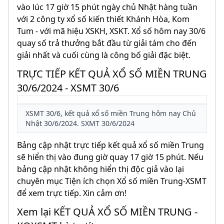
vào lúc 17 giờ 15 phút ngày chủ Nhật hàng tuần
với 2 công ty xổ số kiến thiết Khánh Hòa, Kom
Tum - với mã hiệu XSKH, XSKT. Xổ số hôm nay 30/6
quay số trả thưởng bắt đầu từ giải tám cho đến
giải nhất và cuối cùng là công bố giải đặc biệt.
TRỰC TIẾP KẾT QUẢ XỔ SỐ MIỀN TRUNG
30/6/2024 - XSMT 30/6
XSMT 30/6, kết quả xổ số miền Trung hôm nay Chủ
Nhật 30/6/2024. SXMT 30/6/2024
Bảng cập nhật trực tiếp kết quả xổ số miền Trung
sẽ hiển thị vào đung giờ quay 17 giờ 15 phút. Nếu
bảng cập nhật không hiển thị độc giả vào lại
chuyên mục Tiện ích chọn Xổ số miền Trung-XSMT
để xem trực tiếp. Xin cảm ơn!
Xem lại KẾT QUẢ XỔ SỐ MIỀN TRUNG -