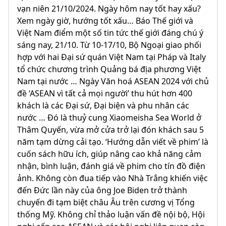
vạn niên 21/10/2024. Ngày hôm nay tốt hay xấu?
Xem ngày giờ, hướng tốt xấu… Báo Thế giới và
Việt Nam điểm một số tin tức thế giới đáng chú ý
sáng nay, 21/10. Từ 10-17/10, Bộ Ngoại giao phối
hợp với hai Đại sứ quán Việt Nam tại Pháp và Italy
tổ chức chương trình Quảng bá địa phương Việt
Nam tại nước … Ngày Văn hoá ASEAN 2024 với chủ
đề ‘ASEAN vì tất cả mọi người’ thu hút hơn 400
khách là các Đại sứ, Đại biện và phu nhân các
nước … Đó là thuỷ cung Xiaomeisha Sea World ở
Thâm Quyến, vừa mở cửa trở lại đón khách sau 5
năm tạm dừng cải tạo. ‘Hướng dẫn viết về phim’ là
cuốn sách hữu ích, giúp nâng cao khả năng cảm
nhận, bình luận, đánh giá về phim cho tín đồ điện
ảnh. Không còn đua tiếp vào Nhà Trắng khiến việc
đến Đức lần này của ông Joe Biden trở thành
chuyến đi tạm biệt châu Âu trên cương vị Tổng
thống Mỹ. Không chỉ thảo luận vấn đề nội bộ, Hội