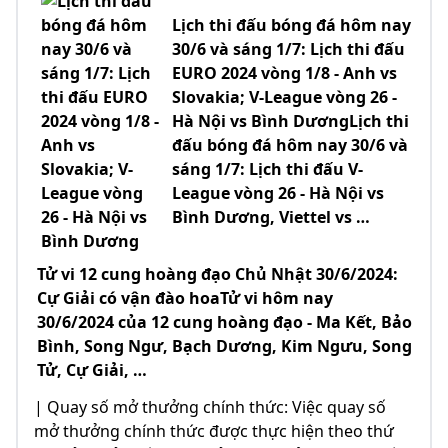
Lịch thi đấu bóng đá hôm nay
30/6 và sáng 1/7: Lịch thi đấu
EURO 2024 vòng 1/8 - Anh vs
Slovakia; V-League vòng 26 -
Hà Nội vs Bình DươngLịch thi
đấu bóng đá hôm nay 30/6 và
sáng 1/7: Lịch thi đấu V-
League vòng 26 - Hà Nội vs
Bình Dương, Viettel vs …
Tử vi 12 cung hoàng đạo Chủ Nhật 30/6/2024:
Cự Giải có vận đào hoaTử vi hôm nay
30/6/2024 của 12 cung hoàng đạo - Ma Kết, Bảo
Bình, Song Ngư, Bạch Dương, Kim Ngưu, Song
Tử, Cự Giải, …
| Quay số mở thưởng chính thức: Việc quay số
mở thưởng chính thức được thực hiện theo thứ