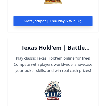
Slots Jackpot | Free Play & Win Big
Texas Hold'em | Battle
Online
Play classic Texas Hold'em online for free!
Compete with players worldwide, showcase
your poker skills, and win real cash prizes!