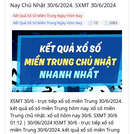
Nay Chủ Nhật 30/6/2024. SXMT 30/6/2024
Kết Quả Xổ Số Miền Trung Ngày Hôm Nay
Kết Quả Xổ Số Miền Trung Ngày Hôm Nay
🕒 10
🗒️ 2083
XSMT 30/6 - trực tiếp xổ số miền Trung 30/6/2024.
kết quả xổ số miền Trung hôm nay. xổ số miền
Trung chủ nhật. xổ số hôm nay 30/6. SXMT 30/6
01:12 | 30/06/2024 XSMT 30/6 - trực tiếp xổ số
miền Trung 30/6/2024. kết quả xổ số miền Trung