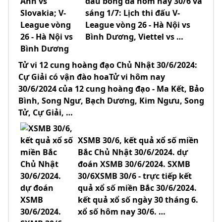
đấu bóng đá hôm nay 30/6 và
sáng 1/7: Lịch thi đấu V-
League vòng 26 - Hà Nội vs
Bình Dương, Viettel vs …
Tử vi 12 cung hoàng đạo Chủ Nhật 30/6/2024:
Cự Giải có vận đào hoaTử vi hôm nay
30/6/2024 của 12 cung hoàng đạo - Ma Kết, Bảo
Bình, Song Ngư, Bạch Dương, Kim Ngưu, Song
Tử, Cự Giải, …
XSMB 30/6, kết quả xổ số miền
Bắc Chủ Nhật 30/6/2024. dự
đoán XSMB 30/6/2024. SXMB
30/6XSMB 30/6 - trực tiếp kết
quả xổ số miền Bắc 30/6/2024.
kết quả xổ số ngày 30 tháng 6.
xổ số hôm nay 30/6. …