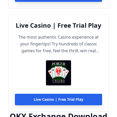
Live Casino | Free Trial Play
The most authentic Casino experience at
your fingertips! Try hundreds of classic
games for free, feel the thrill, win real
rewards!
Live Casino | Free Trial Play
OKX Exchange Download