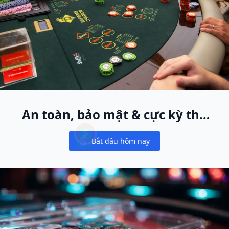
An toàn, bảo mật & cực kỳ thú
vị
Bắt đầu hôm nay
Notifications