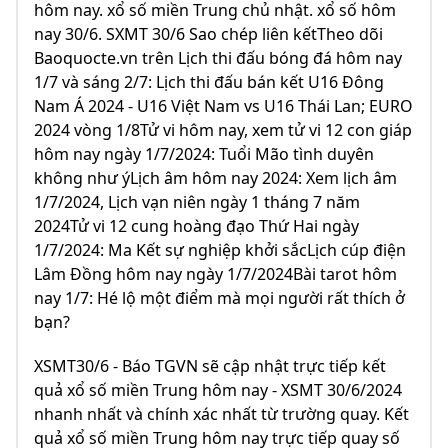
hôm nay. xổ số miền Trung chủ nhật. xổ số hôm
nay 30/6. SXMT 30/6 Sao chép liên kếtTheo dõi
Baoquocte.vn trên Lịch thi đấu bóng đá hôm nay
1/7 và sáng 2/7: Lịch thi đấu bán kết U16 Đông
Nam Á 2024 - U16 Việt Nam vs U16 Thái Lan; EURO
2024 vòng 1/8Tử vi hôm nay, xem tử vi 12 con giáp
hôm nay ngày 1/7/2024: Tuổi Mão tình duyên
không như ýLịch âm hôm nay 2024: Xem lịch âm
1/7/2024, Lịch vạn niên ngày 1 tháng 7 năm
2024Tử vi 12 cung hoàng đạo Thứ Hai ngày
1/7/2024: Ma Kết sự nghiệp khởi sắcLịch cúp điện
Lâm Đồng hôm nay ngày 1/7/2024Bài tarot hôm
nay 1/7: Hé lộ một điểm mà mọi người rất thích ở
bạn?
XSMT30/6 - Báo TGVN sẽ cập nhật trực tiếp kết
quả xổ số miền Trung hôm nay - XSMT 30/6/2024
nhanh nhất và chính xác nhất từ trường quay. Kết
quả xổ số miền Trung hôm nay trực tiếp quay số