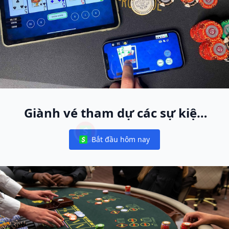
Giành vé tham dự các sự kiện
World Poker Free App trực tiếp
Bắt đầu hôm nay
toàn cầu
Notifications