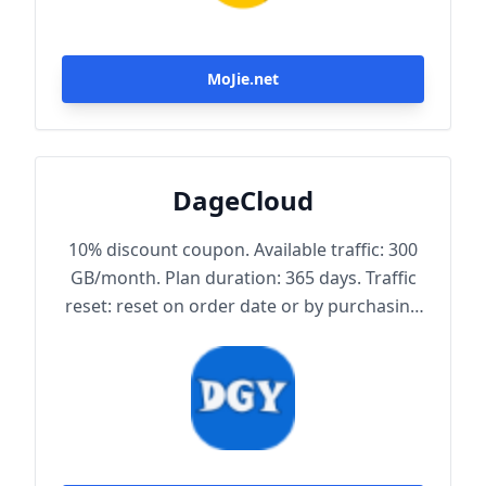
MoJie.net
DageCloud
10% discount coupon. Available traffic: 300
GB/month. Plan duration: 365 days. Traffic
reset: reset on order date or by purchasing
traffic package. Maximum achievable
bandwidth: 1000 Mbps. Node protocol:
Trojan.