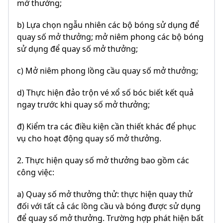
mở thưởng;
b) Lựa chọn ngẫu nhiên các bộ bóng sử dụng để
quay số mở thưởng; mở niêm phong các bộ bóng
sử dụng để quay số mở thưởng;
c) Mở niêm phong lồng cầu quay số mở thưởng;
d) Thực hiện đảo trộn vé xổ số bóc biết kết quả
ngay trước khi quay số mở thưởng;
đ) Kiểm tra các điều kiện cần thiết khác để phục
vụ cho hoạt động quay số mở thưởng.
2. Thực hiện quay số mở thưởng bao gồm các
công việc:
a) Quay số mở thưởng thử: thực hiện quay thử
đối với tất cả các lồng cầu và bóng được sử dụng
để quay số mở thưởng. Trường hợp phát hiện bất