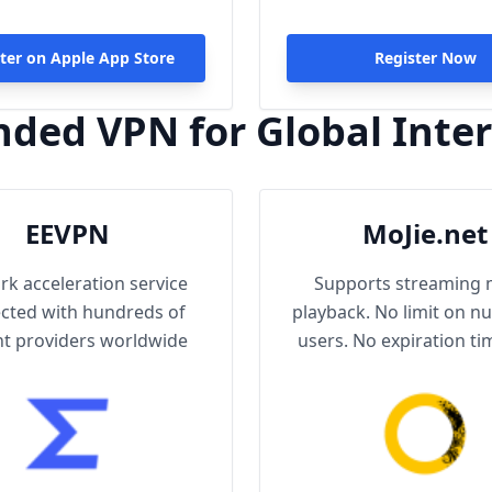
ter on Apple App Store
Register Now
ed VPN for Global Inter
EEVPN
MoJie.net
k acceleration service
Supports streaming 
cted with hundreds of
playback. No limit on n
t providers worldwide
users. No expiration tim
No network speed li