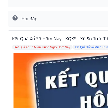
Hỏi đáp
Kết Quả Xổ Số Hôm Nay - KQXS - Xổ Số Trực T
Kết Quả Xổ Số Miền Trung Ngày Hôm Nay
Kết Quả Xổ Số Miền Tr