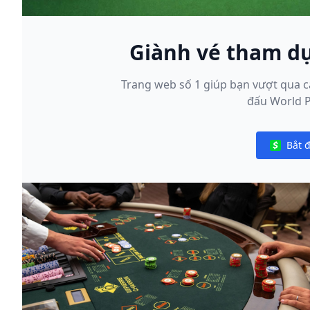
Giành vé tham dự
Poker Free App 
Trang web số 1 giúp bạn vượt qua cá
đấu World P
Bắt 
Notificat