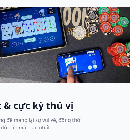
 & cực kỳ thú vị
g để mang lại sự vui vẻ, đồng thời
 độ bảo mật cao nhất.