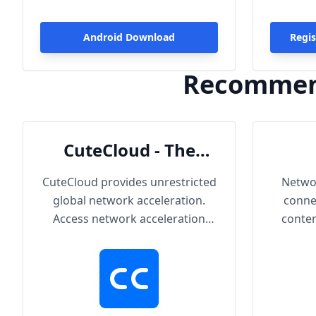
Android Download
Regis
Recommend
CuteCloud - The
Cutest Cloud
CuteCloud provides unrestricted
Networ
global network acceleration.
conne
Access network acceleration
conten
services connected with
hundreds of content providers
worldwide. With up to 2000Mbps
single-line access capacity and
1000+ high-speed servers