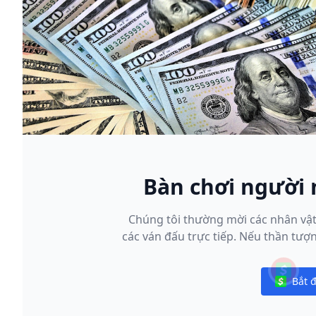
Bàn chơi người 
Chúng tôi thường mời các nhân vật
các ván đấu trực tiếp. Nếu thần tượ
thi đấu và g
Bắt 
Notificat