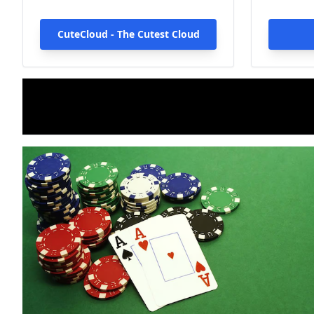
globally, enjoy fast and stable
connections anytime, anywhere.
CuteCloud - The Cutest Cloud