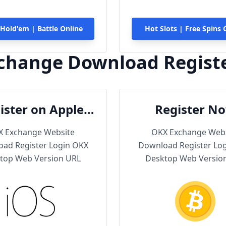
 Hold'em | Battle Online
Hot Slots | Free Spins 
change Download Registe
ister on Apple
Register N
App Store
X Exchange Website
OKX Exchange Webs
ad Register Login OKX
Download Register Lo
top Web Version URL
Desktop Web Versio