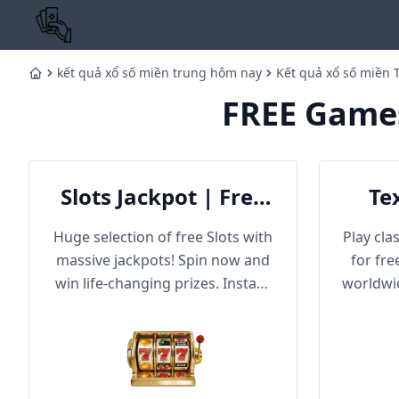
kết quả xổ số miền trung hôm nay
Home
FREE Games
Slots Jackpot | Free
Te
Play & Win Big
B
Huge selection of free Slots with
Play cla
massive jackpots! Spin now and
for fre
win life-changing prizes. Instant
worldwi
play, real excitement!
skills,