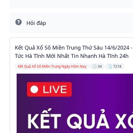
Hỏi đáp
Kết Quả Xổ Số Miền Trung Thứ Sáu 14/6/2024 -
Tức Hà Tĩnh Mới Nhất Tin Nhanh Hà Tĩnh 24h
Kết Quả Xổ Số Miền Trung Ngày Hôm Nay
🕒 34
🗒️ 7218