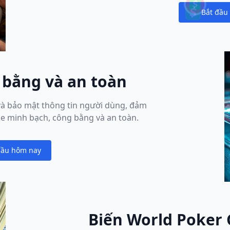
Bắt đầu
Notification
 bằng và an toàn
à bảo mật thông tin người dùng, đảm
e minh bạch, công bằng và an toàn.
đầu hôm nay
ions
Biến World Poker 