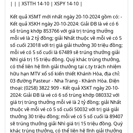
| | | XSTTH 14-10 | XSPY 14-10 |
Kết quả XSMT mới nhất ngày 20-10-2024 gồm có: -
Kết quả XSKH ngày 20-10-2024: Giải ĐB là vé có 6
số trùng khớp 853766 với giá trị trúng thưởng
mỗi vé là 2 tỷ đồng; giải Nhất thuộc về mỗi vé có 5
số cuối 23018 với trị giá giải thưởng 30 triệu đồng;
mỗi vé có 5 số cuối là 67489 sẽ trúng thưởng giải
Nhì giá trị 15 triệu đồng. Quý khác trúng thưởng,
có thể liên hệ lĩnh giải thưởng tại c.ty trách nhiệm
hữu hạn MTV xổ số kiến thiết Khánh Hòa, địa chỉ:
03 đường Pasteur - Nha Trang - Khánh Hòa. Điện
thoại: (0258) 3822 909 - Kết quả XSKT ngày 20-10-
2024: Giải ĐB là vé có 6 số trùng khớp 080332 với
giá trị trúng thưởng mỗi vé là 2 tỷ đồng; giải Nhất
thuộc về mỗi vé có 5 số cuối 50032 với trị giá giải
thưởng 30 triệu đồng; mỗi vé có 5 số cuối là 89407
sẽ trúng thưởng giải Nhì giá trị 15 triệu đồng. Quý
khác trúng thưởng, có thể liên hệ lĩnh giải thưởng