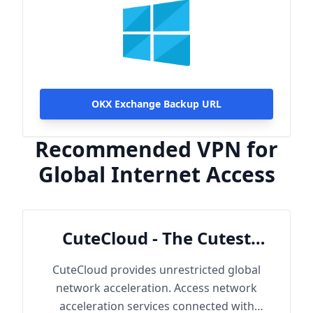
OKX Exchange Backup URL
Recommended VPN for
Global Internet Access
CuteCloud - The Cutest
Cloud
CuteCloud provides unrestricted global
network acceleration. Access network
acceleration services connected with