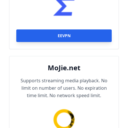
EEVPN
MoJie.net
Supports streaming media playback. No
limit on number of users. No expiration
time limit. No network speed limit.