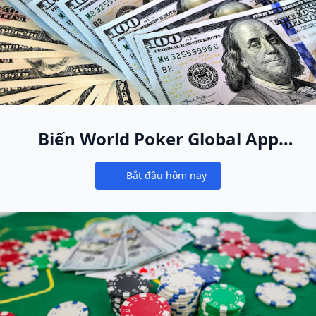
Biến World Poker Global App
thành ngôi nhà poker online
Bắt đầu hôm nay
mới của bạn
Notifications