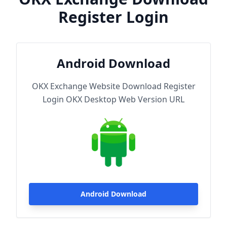
Register Login
Android Download
OKX Exchange Website Download Register
Login OKX Desktop Web Version URL
Android Download