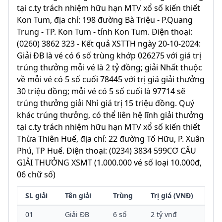
tại c.ty trách nhiệm hữu hạn MTV xổ số kiến thiết
Kon Tum, địa chỉ: 198 đường Bà Triệu - P.Quang
Trung - TP. Kon Tum - tỉnh Kon Tum. Điện thoại:
(0260) 3862 323 - Kết quả XSTTH ngày 20-10-2024:
Giải ĐB là vé có 6 số trùng khớp 026275 với giá trị
trúng thưởng mỗi vé là 2 tỷ đồng; giải Nhất thuộc
về mỗi vé có 5 số cuối 78445 với trị giá giải thưởng
30 triệu đồng; mỗi vé có 5 số cuối là 97714 sẽ
trúng thưởng giải Nhì giá trị 15 triệu đồng. Quý
khác trúng thưởng, có thể liên hệ lĩnh giải thưởng
tại c.ty trách nhiệm hữu hạn MTV xổ số kiến thiết
Thừa Thiên Huế, địa chỉ: 22 đường Tố Hữu, P. Xuân
Phú, TP Huế. Điện thoại: (0234) 3834 599CƠ CẤU
GIẢI THƯỞNG XSMT (1.000.000 vé số loại 10.000đ,
06 chữ số)
SL giải
Tên giải
Trùng
Trị giá (VNĐ)
01
Giải ĐB
6 số
2 tỷ vnđ