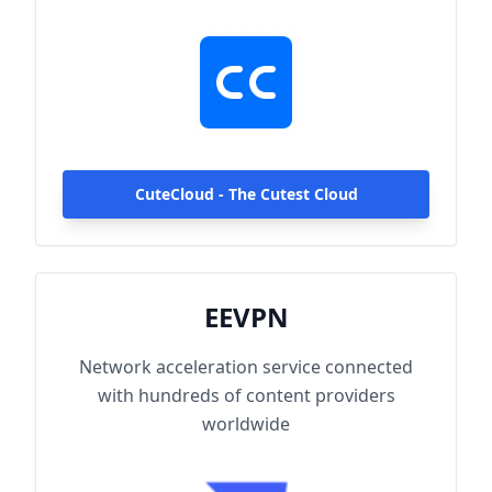
hundreds of content providers worldwide.
With up to 2000Mbps single-line access
capacity and 1000+ high-speed servers
globally, enjoy fast and stable connections
anytime, anywhere.
CuteCloud - The Cutest Cloud
EEVPN
Network acceleration service connected
with hundreds of content providers
worldwide