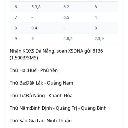
6
5,3,8
6,2
8
7
-
6,5
4
8
9,4
-
8
9
9
4,8,2
2,3,9
Nhận KQXS Đà Nẵng, soạn XSDNA gửi 8136
(1.500đ/SMS)
Thứ Hai:Huế - Phú Yên
Thứ Ba:Đắk Lắk - Quảng Nam
Thứ Tư:Đà Nẵng - Khánh Hòa
Thứ Năm:Bình Định - Quảng Trị - Quảng Bình
Thứ Sáu:Gia Lai - Ninh Thuận