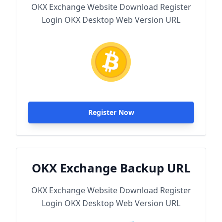
OKX Exchange Website Download Register
Login OKX Desktop Web Version URL
Register Now
OKX Exchange Backup URL
OKX Exchange Website Download Register
Login OKX Desktop Web Version URL