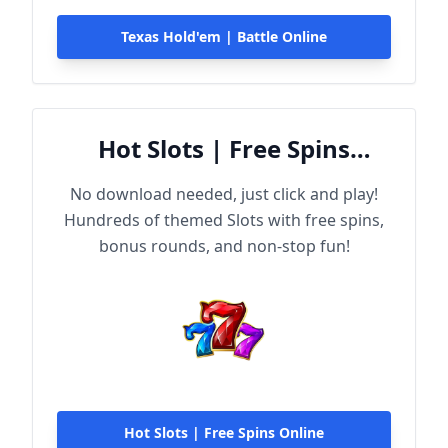
Texas Hold'em | Battle Online
Hot Slots | Free Spins
Online
No download needed, just click and play!
Hundreds of themed Slots with free spins,
bonus rounds, and non-stop fun!
Hot Slots | Free Spins Online