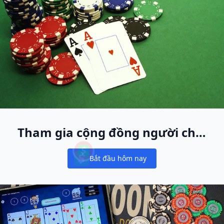
Tham gia cộng đồng người chơi
cash game lớn nhất thế giới
Bắt đầu hôm nay
Notifications