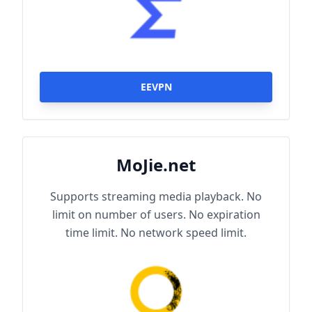
EEVPN
MoJie.net
Supports streaming media playback. No
limit on number of users. No expiration
time limit. No network speed limit.