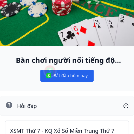
Bàn chơi người nổi tiếng độc
nhất
Bắt đầu hôm nay
Notifications
Hỏi đáp
XSMT Thứ 7 - KQ Xổ Số Miền Trung Thứ 7