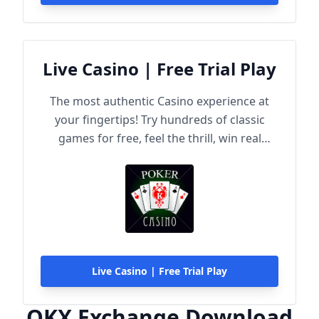
Live Casino | Free Trial Play
The most authentic Casino experience at
your fingertips! Try hundreds of classic
games for free, feel the thrill, win real
rewards!
Live Casino | Free Trial Play
OKX Exchange Download