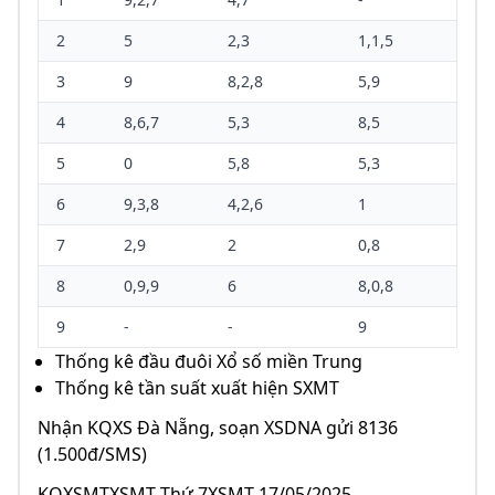
2
5
2,3
1,1,5
3
9
8,2,8
5,9
4
8,6,7
5,3
8,5
5
0
5,8
5,3
6
9,3,8
4,2,6
1
7
2,9
2
0,8
8
0,9,9
6
8,0,8
9
-
-
9
Thống kê đầu đuôi Xổ số miền Trung
Thống kê tần suất xuất hiện SXMT
Nhận KQXS Đà Nẵng, soạn XSDNA gửi 8136
(1.500đ/SMS)
KQXSMTXSMT Thứ 7XSMT 17/05/2025