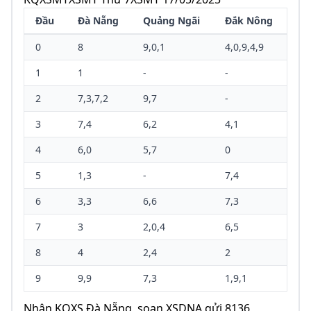
Đầu
Đà Nẵng
Quảng Ngãi
Đắk Nông
0
8
9,0,1
4,0,9,4,9
1
1
-
-
2
7,3,7,2
9,7
-
3
7,4
6,2
4,1
4
6,0
5,7
0
5
1,3
-
7,4
6
3,3
6,6
7,3
7
3
2,0,4
6,5
8
4
2,4
2
9
9,9
7,3
1,9,1
Nhận KQXS Đà Nẵng, soạn XSDNA gửi 8136