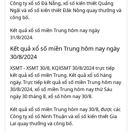
Công ty xổ số Đà Nẵng, xổ số kiến thiết Quảng
Ngãi và xổ số kiến thiết Đắk Nông quay thưởng và
công bố.
Kết quả xổ số miền Trung hôm nay ngày
31/8/2024.
Kết quả xổ số miền Trung hôm nay ngày
30/8/2024
XSMT - XSMT 30/8, KQXSMT 30/8/2024 trực tiếp
kết quả xổ số miền Trung. Kết quả xổ số hàng
ngày. Trực tiếp kết quả xổ số miền Trung hôm nay
30/8/2024, xổ số miền Trung hôm nay thứ Sáu
ngày 30 tháng 8, xổ số hôm nay 30/8.
Kết quả xổ số miền Trung hôm nay 30/8, được các
Công ty xổ số Ninh Thuận và xổ số kiến thiết Gia
Lai quay thưởng và công bố.