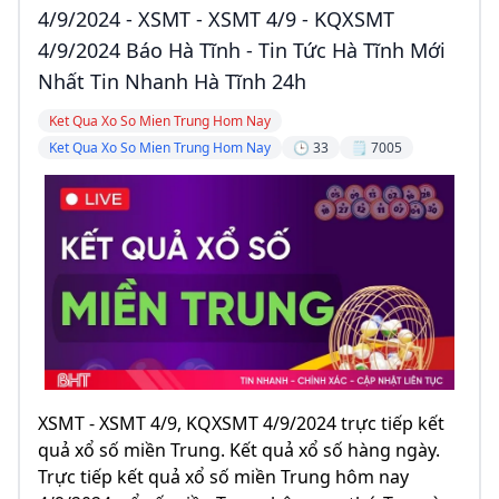
4/9/2024 - XSMT - XSMT 4/9 - KQXSMT
4/9/2024 Báo Hà Tĩnh - Tin Tức Hà Tĩnh Mới
Nhất Tin Nhanh Hà Tĩnh 24h
Ket Qua Xo So Mien Trung Hom Nay
Ket Qua Xo So Mien Trung Hom Nay
🕒 33
🗒️ 7005
XSMT - XSMT 4/9, KQXSMT 4/9/2024 trực tiếp kết
quả xổ số miền Trung. Kết quả xổ số hàng ngày.
Trực tiếp kết quả xổ số miền Trung hôm nay