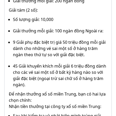
Giải thưởng mỗi giải: 200 ngàn đồng
Giải tám (2 số):
Số lượng giải: 10,000
Giải thưởng mỗi giải: 100 ngàn đồng Ngoài ra:
9 Giải phụ đặc biệt trị giá 50 triệu đồng mỗi giải
dành cho những vé sai một số ở hàng trăm
ngàn theo thứ tự so với giải đặc biệt.
45 Giải khuyến khích mỗi giải 6 triệu đồng dành
cho các vé sai một số ở bất kỳ hàng nào so với
giải đặc biệt (ngoại trừ sai chữ số ở hàng trăm
ngàn).
Để nhận thưởng xổ số miền Trung, bạn có hai lựa
chọn chính:
Nhận tiền thưởng tại công ty xổ số miền Trung:
Sau khi kiểm tra và phát hiện mình trúng giải,