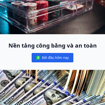
Nền tảng công bằng và an toàn
Bắt đầu hôm nay
Notifications