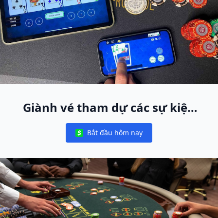
Giành vé tham dự các sự kiện
World Poker Free App trực tiếp
Bắt đầu hôm nay
toàn cầu
Notifications