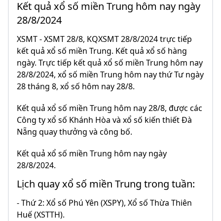
Kết quả xổ số miền Trung hôm nay ngày
28/8/2024
XSMT - XSMT 28/8, KQXSMT 28/8/2024 trực tiếp
kết quả xổ số miền Trung. Kết quả xổ số hàng
ngày. Trực tiếp kết quả xổ số miền Trung hôm nay
28/8/2024, xổ số miền Trung hôm nay thứ Tư ngày
28 tháng 8, xổ số hôm nay 28/8.
Kết quả xổ số miền Trung hôm nay 28/8, được các
Công ty xổ số Khánh Hòa và xổ số kiến thiết Đà
Nẵng quay thưởng và công bố.
Kết quả xổ số miền Trung hôm nay ngày
28/8/2024.
Lịch quay xổ số miền Trung trong tuần:
- Thứ 2: Xổ số Phú Yên (XSPY), Xổ số Thừa Thiên
Huế (XSTTH).