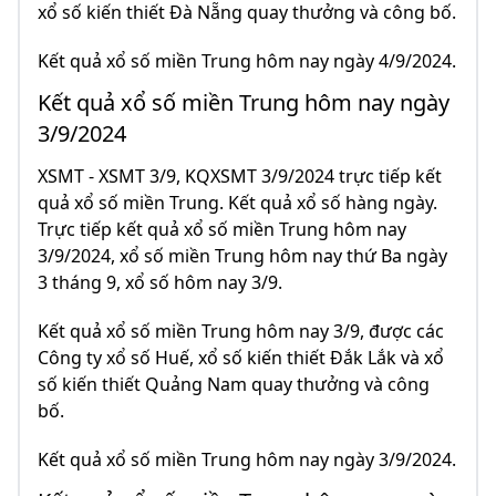
xổ số kiến thiết Đà Nẵng quay thưởng và công bố.
Kết quả xổ số miền Trung hôm nay ngày 4/9/2024.
Kết quả xổ số miền Trung hôm nay ngày
3/9/2024
XSMT - XSMT 3/9, KQXSMT 3/9/2024 trực tiếp kết
quả xổ số miền Trung. Kết quả xổ số hàng ngày.
Trực tiếp kết quả xổ số miền Trung hôm nay
3/9/2024, xổ số miền Trung hôm nay thứ Ba ngày
3 tháng 9, xổ số hôm nay 3/9.
Kết quả xổ số miền Trung hôm nay 3/9, được các
Công ty xổ số Huế, xổ số kiến thiết Đắk Lắk và xổ
số kiến thiết Quảng Nam quay thưởng và công
bố.
Kết quả xổ số miền Trung hôm nay ngày 3/9/2024.