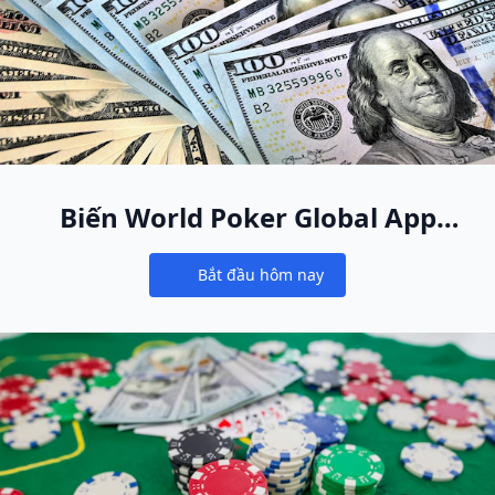
Biến World Poker Global App
thành ngôi nhà poker online
Bắt đầu hôm nay
mới của bạn
Notifications