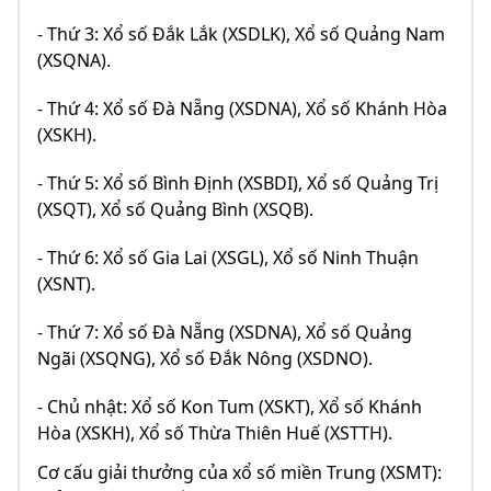
- Thứ 3: Xổ số Đắk Lắk (XSDLK), Xổ số Quảng Nam
(XSQNA).
- Thứ 4: Xổ số Đà Nẵng (XSDNA), Xổ số Khánh Hòa
(XSKH).
- Thứ 5: Xổ số Bình Định (XSBDI), Xổ số Quảng Trị
(XSQT), Xổ số Quảng Bình (XSQB).
- Thứ 6: Xổ số Gia Lai (XSGL), Xổ số Ninh Thuận
(XSNT).
- Thứ 7: Xổ số Đà Nẵng (XSDNA), Xổ số Quảng
Ngãi (XSQNG), Xổ số Đắk Nông (XSDNO).
- Chủ nhật: Xổ số Kon Tum (XSKT), Xổ số Khánh
Hòa (XSKH), Xổ số Thừa Thiên Huế (XSTTH).
Cơ cấu giải thưởng của xổ số miền Trung (XSMT):