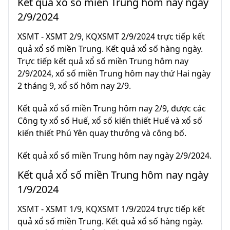
Kết quả xổ số miền Trung hôm nay ngày
2/9/2024
XSMT - XSMT 2/9, KQXSMT 2/9/2024 trực tiếp kết
quả xổ số miền Trung. Kết quả xổ số hàng ngày.
Trực tiếp kết quả xổ số miền Trung hôm nay
2/9/2024, xổ số miền Trung hôm nay thứ Hai ngày
2 tháng 9, xổ số hôm nay 2/9.
Kết quả xổ số miền Trung hôm nay 2/9, được các
Công ty xổ số Huế, xổ số kiến thiết Huế và xổ số
kiến thiết Phú Yên quay thưởng và công bố.
Kết quả xổ số miền Trung hôm nay ngày 2/9/2024.
Kết quả xổ số miền Trung hôm nay ngày
1/9/2024
XSMT - XSMT 1/9, KQXSMT 1/9/2024 trực tiếp kết
quả xổ số miền Trung. Kết quả xổ số hàng ngày.