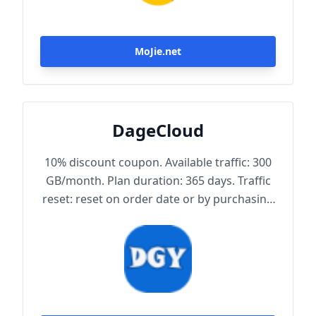
MoJie.net
DageCloud
10% discount coupon. Available traffic: 300
GB/month. Plan duration: 365 days. Traffic
reset: reset on order date or by purchasing
traffic package. Maximum achievable
bandwidth: 1000 Mbps. Node protocol:
Trojan.