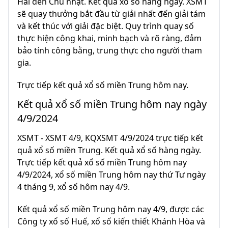
Hai đến Chủ nhật. Kết quả xổ số hàng ngày. XSMT
sẽ quay thưởng bắt đầu từ giải nhất đến giải tám
và kết thúc với giải đặc biệt. Quy trình quay số
thực hiện công khai, minh bạch và rõ ràng, đảm
bảo tính công bằng, trung thực cho người tham
gia.
Trực tiếp kết quả xổ số miền Trung hôm nay.
Kết quả xổ số miền Trung hôm nay ngày
4/9/2024
XSMT - XSMT 4/9, KQXSMT 4/9/2024 trực tiếp kết
quả xổ số miền Trung. Kết quả xổ số hàng ngày.
Trực tiếp kết quả xổ số miền Trung hôm nay
4/9/2024, xổ số miền Trung hôm nay thứ Tư ngày
4 tháng 9, xổ số hôm nay 4/9.
Kết quả xổ số miền Trung hôm nay 4/9, được các
Công ty xổ số Huế, xổ số kiến thiết Khánh Hòa và