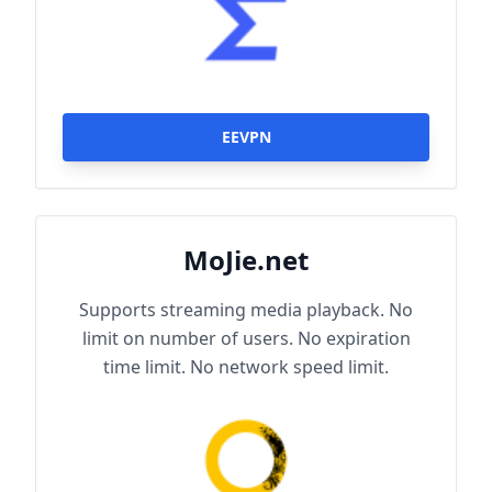
EEVPN
MoJie.net
Supports streaming media playback. No
limit on number of users. No expiration
time limit. No network speed limit.