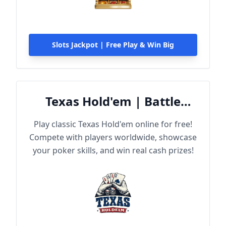
Slots Jackpot | Free Play & Win Big
Texas Hold'em | Battle
Online
Play classic Texas Hold'em online for free!
Compete with players worldwide, showcase
your poker skills, and win real cash prizes!