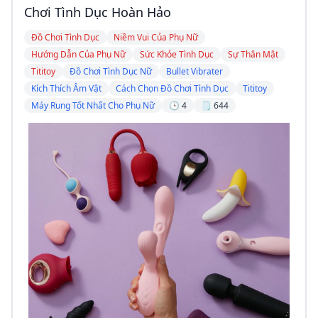
Chơi Tình Dục Hoàn Hảo
Đồ Chơi Tình Dục
Niềm Vui Của Phụ Nữ
Hướng Dẫn Của Phụ Nữ
Sức Khỏe Tình Dục
Sự Thân Mật
Tititoy
Đồ Chơi Tình Dục Nữ
Bullet Vibrater
Kích Thích Âm Vật
Cách Chọn Đồ Chơi Tình Dục
Tititoy
Máy Rung Tốt Nhất Cho Phụ Nữ
🕒 4
🗒️ 644