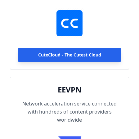
hundreds of content providers worldwide.
With up to 2000Mbps single-line access
capacity and 1000+ high-speed servers
globally, enjoy fast and stable connections
anytime, anywhere.
CuteCloud - The Cutest Cloud
EEVPN
Network acceleration service connected
with hundreds of content providers
worldwide