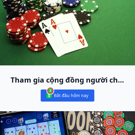
Tham gia cộng đồng người chơi
cash game lớn nhất thế giới
Bắt đầu hôm nay
Notifications