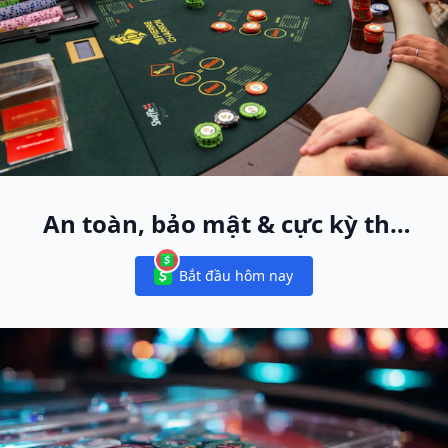
An toàn, bảo mật & cực kỳ thú
vị
Bắt đầu hôm nay
Notifications