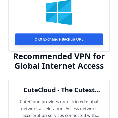
OKX Exchange Backup URL
Recommended VPN for
Global Internet Access
CuteCloud - The Cutest
Cloud
CuteCloud provides unrestricted global
network acceleration. Access network
acceleration services connected with