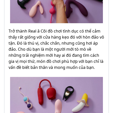
Trở thành Real â Cõi đồ chơi tình dục có thể cảm
thấy rất giống với cửa hàng kẹo đó với hòn đảo vô
tận. Đó là thú vị, chắc chắn, nhưng cũng hơi áp
đảo. Cho dù bạn là một người mới tò mò về
những trải nghiệm mới hay ai đó đang tìm cách
gia vị mọi thứ, món đồ chơi phù hợp với bạn chỉ là
vấn đề biết bản thân và mong muốn của bạn.