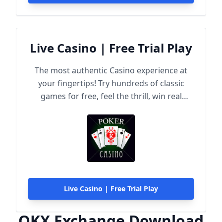
Live Casino | Free Trial Play
The most authentic Casino experience at
your fingertips! Try hundreds of classic
games for free, feel the thrill, win real
rewards!
Live Casino | Free Trial Play
OKX Exchange Download