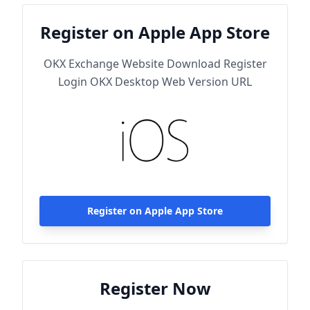
Register on Apple App Store
OKX Exchange Website Download Register
Login OKX Desktop Web Version URL
Register on Apple App Store
Register Now