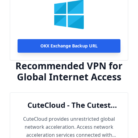
OKX Exchange Backup URL
Recommended VPN for
Global Internet Access
CuteCloud - The Cutest
Cloud
CuteCloud provides unrestricted global
network acceleration. Access network
acceleration services connected with