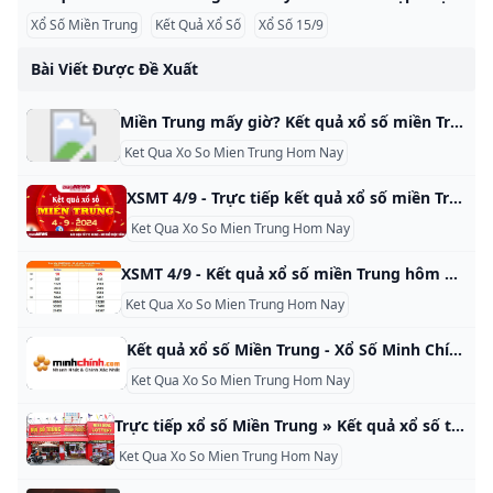
Xổ Số Miền Trung
Kết Quả Xổ Số
Xổ Số 15/9
Bài Viết Được Đề Xuất
Miền Trung mấy giờ? Kết quả xổ số miền Trung quay số vào lúc 17 giờ 10 phút các ngày trong tuần.May 24, 2023
Ket Qua Xo So Mien Trung Hom Nay
XSMT 4/9 - Trực tiếp kết quả xổ số miền Trung hôm nay 4/9/2024 - XSMT thứ Tư XSMT 4/9, kết quả xổ số miền Trung hôm nay 4/9/2024, xổ số miền Trung thứ 4, XSMT thứ Tư ngày 4/9/2024, kết quả XSMT hôm nay. XSMT 4/9. Kết quả xổ số miền Trung hôm nay - XSMT thứ Tư ngày 4/9/2024 sẽ được cập nhật trực tiếp trên VTC News. Kết quả các giải thưởng của XSMT ngày 4/9/2024 sẽ được công bố lần lượt từ giải nhất cho đến giải tám, cuối cùng là giải đặc biệt.
Ket Qua Xo So Mien Trung Hom Nay
XSMT 4/9 - Kết quả xổ số miền Trung hôm nay 4/9/2024 - KQXSMT ngày 4 tháng 9 XSMT 4/9: Thethaovanhoa.vn cập nhật kết quả xổ số miền Trung hôm nay thứ Tư ngày 4/9/2024 gồm các tỉnh Khánh Hòa, Đà Nẵng. 05/09/2024 06:12 GMT+7 | Thông tin tiện ích - 05-09-2024XSMB 4/9 - Kết quả Xổ số miền Bắc hôm nay 4/9/2024 - KQSXMB ngày 4 tháng 9 05-09-2024XSMN 4/9 - Kết quả xổ số miền Nam hôm nay 4/9/2024 - KQXSMN thứ Tư ngày 4 tháng 9 XSMT 4/9: Thethaovanhoa.
Ket Qua Xo So Mien Trung Hom Nay
Kết quả xổ số Miền Trung - Xổ Số Minh Chính MinhChinh.com Kết quả xổ số Miền Trung: Trang tin kết quả xổ số các tỉnh Miền Trung - Việt Nam - kqxs miền trung, ketquaxosomientrung, Xổ Số Minh Chính Xổ Số Miền Nam Xổ Số Miền Trung Xổ Số Miền Bắc Xổ Số Mega 6/45 Xổ Số Power 6/55 Xổ Số Max3D Pro Xổ Số Max 3D Xổ Số Keno Xổ Số Bingo18 Xổ Số Miền Nam Xổ số Cà Mau
Ket Qua Xo So Mien Trung Hom Nay
Trực tiếp xổ số Miền Trung » Kết quả xổ số tường thuật từng giải Minh Ngọc™ Trực Tiếp Xổ số Miền Trung: XSMT - Trường thuật trực tiếp kết quả xổ số miền trung từng giải từ hội đồng xổ số miền trung. Xổ số trực tiếp Nhanh nhất - Hồi hộp - Nghẹt thở, kqxs truc tiep, xo so truc tiep, xo so truc tuyen, xo so online, xs mt, kqxs mt, Xổ Số Minh Ngọc™ > Miền NamMiền TrungMiền Bắc & Điện ToánTRỰC TIẾP XỔ SỐ Miền Trung - 20/10/2024Xem thêm!
Ket Qua Xo So Mien Trung Hom Nay