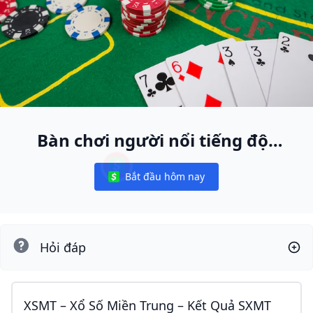
Bàn chơi người nổi tiếng độc
nhất
Bắt đầu hôm nay
Notifications
Hỏi đáp
XSMT – Xổ Số Miền Trung – Kết Quả SXMT