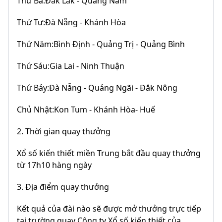
Thứ Ba:Đắk Lắk - Quảng Nam
Thứ Tư:Đà Nẵng - Khánh Hòa
Thứ Năm:Bình Định - Quảng Trị - Quảng Bình
Thứ Sáu:Gia Lai - Ninh Thuận
Thứ Bảy:Đà Nẵng - Quảng Ngãi - Đắk Nông
Chủ Nhật:Kon Tum - Khánh Hòa- Huế
2. Thời gian quay thưởng
Xổ số kiến thiết miền Trung bắt đầu quay thưởng
từ 17h10 hàng ngày
3. Địa điểm quay thưởng
Kết quả của đài nào sẽ được mở thưởng trực tiếp
tại trường quay Công ty Xổ số kiến thiết của