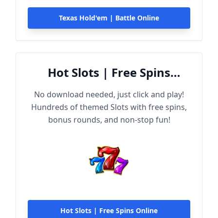
Texas Hold'em | Battle Online
Hot Slots | Free Spins
Online
No download needed, just click and play!
Hundreds of themed Slots with free spins,
bonus rounds, and non-stop fun!
Hot Slots | Free Spins Online