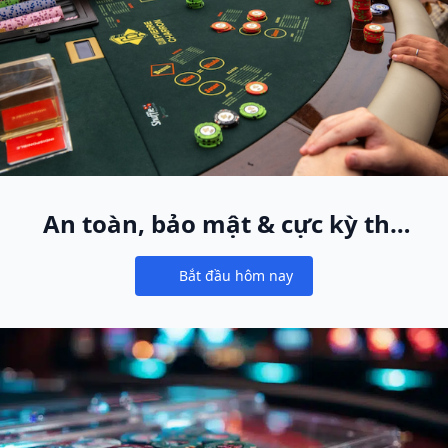
An toàn, bảo mật & cực kỳ thú
vị
Bắt đầu hôm nay
Notifications