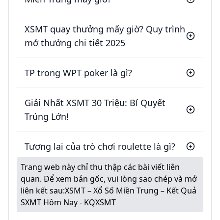
XSMT quay thưởng mấy giờ? Quy trình
mở thưởng chi tiết 2025
TP trong WPT poker là gì?
Giải Nhất XSMT 30 Triệu: Bí Quyết
Trúng Lớn!
Tương lai của trò chơi roulette là gì?
Trang web này chỉ thu thập các bài viết liên
quan. Để xem bản gốc, vui lòng sao chép và mở
liên kết sau:
XSMT – Xổ Số Miền Trung – Kết Quả
SXMT Hôm Nay - KQXSMT