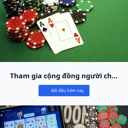
Tham gia cộng đồng người chơi
cash game lớn nhất thế giới
Bắt đầu hôm nay
Notifications