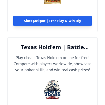
Slots Jackpot | Free Play & Win Big
Texas Hold'em | Battle
Online
Play classic Texas Hold'em online for free!
Compete with players worldwide, showcase
your poker skills, and win real cash prizes!