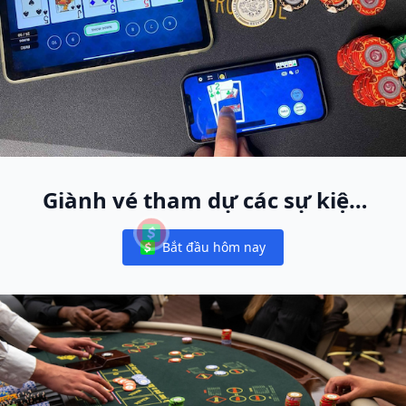
Giành vé tham dự các sự kiện
World Poker Free App trực tiếp
Bắt đầu hôm nay
toàn cầu
Notifications