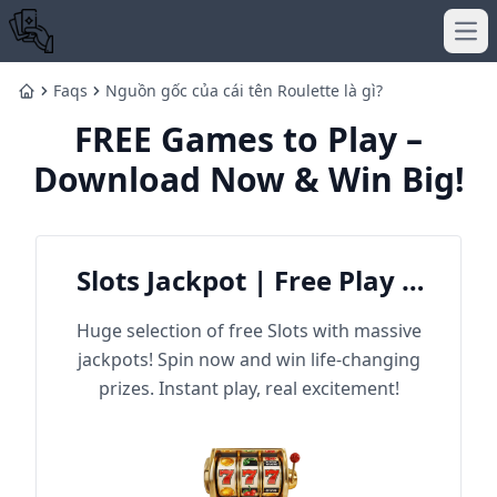
Ope
Faqs
Nguồn gốc của cái tên Roulette là gì?
Home
FREE Games to Play –
Download Now & Win Big!
Slots Jackpot | Free Play &
Win Big
Huge selection of free Slots with massive
jackpots! Spin now and win life-changing
prizes. Instant play, real excitement!