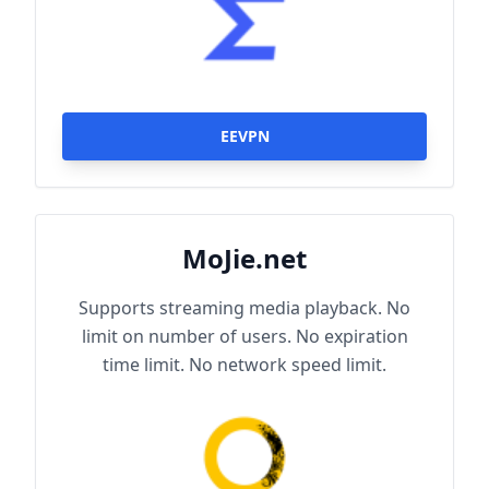
EEVPN
MoJie.net
Supports streaming media playback. No
limit on number of users. No expiration
time limit. No network speed limit.