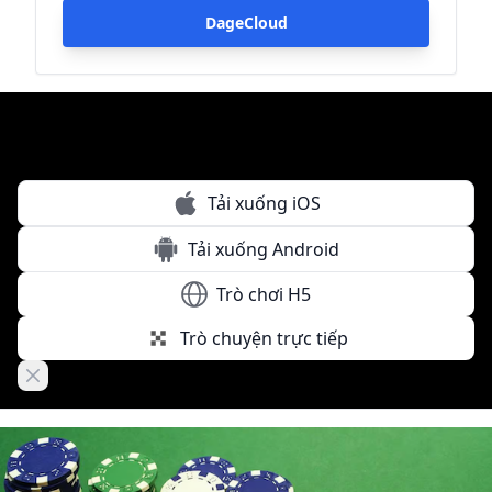
DageCloud
Tải xuống iOS
Tải xuống Android
Trò chơi H5
Trò chuyện trực tiếp
Close banner