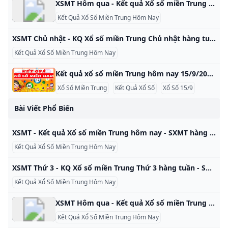
XSMT Hôm qua - Kết quả Xổ số miền Trung hôm qua - SXMT - KQXSMT Xem KQXSMT - SXMT - XSMT hôm qua - Kết quả xổ số miền Trung hôm qua, Xổ số kiến thiết miễn phí và chính xác trên xoso.com.vn. Xoso.com.vn đem lại may mắn cho bạn! XSMT Thứ 4Xổ số miền Trung ngày 18/06/2025
Kết Quả Xổ Số Miền Trung Hôm Nay
XSMT Chủ nhật - KQ Xổ số miền Trung Chủ nhật hàng tuần - SXMT Chu nhat XSMT chủ nhật - Kết quả xổ số miền Trung chủ nhật hàng tuần gồm: XSTTH, XSKT, XSKH, tường thuật KQ SXMT lúc 17h15 trực tiếp tại trường quay, KQXSMT chu nhat Nhanh và chính xác XSMTXSMT Chủ NhậtXSMT 15/06/2025 Đầu Huế Kon Tum Khánh Hòa 0 - 7 1 1 5,6 2 0,9 2 1,4,9,6 - 5,3 3 8 3,2 6,3,9,4 4 6,8 - 9,6 5 9,1,5 5,6 - 6 9,8 4,0,5,5 3 7 5 4 4,2 8 8,3 1,6,5,2,1 7,5,0 9 2 7,8 3 Xem KQ XSMTHOT Thống kê lô gan miền TrungHOT Xổ số trực tiếp miền Trung hôm nay HOT Xem thống kê XSMT 30 ngày Kết quả SXMT Chủ Nhật trực tiếp lúc 17h10 siêu tốc, chính xác
Kết Quả Xổ Số Miền Trung Hôm Nay
Kết quả xổ số miền Trung hôm nay 15/9/2025 - Cập nhật nhanh và chính xác Kết quả xổ số miền Trung hôm nay, ngày 15/9/2025, được tổ chức quay thưởng vào lúc 16 giờ 30 phút tại trường quay của các công ty xổ số kiến thiết tỉnh Huế (XSTTH) và Phú Yên (XSPY). Quá trình quay thưởng bắt đầu từ giải tám và lần lượt kéo đến giải nhất, cuối cùng là công bố giải đặc biệt. Kết quả các giải thưởng được công bố chi tiết gồm nhiều giải với giá trị phong phú, tạo cơ hội trúng thưởng cho nhiều người chơi khác nhau.
Xổ Số Miền Trung
Kết Quả Xổ Số
Xổ Số 15/9
Bài Viết Phổ Biến
XSMT - Kết quả Xố số miền Trung hôm nay - SXMT hàng ngày - KQXSMT XSMT - Kết quả Xổ số Miền Trung Hôm nay Nhanh và Chính Xác nhất, SXMT được tường thuật lúc 17h15’ hàng ngày, cập nhật KQXSMT trực tiếp từ trường quay, Lô Gan Cầu đẹp XSMTXSMT Thứ 5XSMT 19/06/2025 XSMTXSMT Thứ 4XSMT 18/06/2025 Đầu Đà Nẵng Khánh Hòa 0 3 6 1 8,6,2 1,7,0 2 6 1,5,9 3 0 - 4 9 5 5 - 3 6 1,0,1,7,8 1,8,4 7 9,5,2 0,6,8 8 - 8,0 9 5,8,9 8 Xem thống kê lô gan Miền TrungHOT Xổ số trực tiếp miền Trung hôm nay HOT Xem thống kê XSMT 30 ngàyHOT Tham khảo thống kê Xổ số miền Trung Kết quả SXMT trực tiếp lúc 17h10 hôm nay siêu tốc, chính xác
Kết Quả Xổ Số Miền Trung Hôm Nay
XSMT Thứ 3 - KQ Xổ số miền Trung Thứ 3 hàng tuần - SXMT Thu 3 XSMT thứ 3 - Kết quả xổ số miền Trung thứ 3 hàng tuần gồm: XSDLK, XSQNA, tường thuật KQ SXMT lúc 17h15 trực tiếp tại trường quay, KQXSMT thu 3 Nhanh và chính xác XSMTXSMT Thứ 3XSMT 17/06/2025 Đầu Đắk Lắk Quảng Nam 0 2 0 1 6,4 3,9,1,8 2 7,9,3 - 3 6,5,9,0 8 4 8,9 5,4 5 - 8,7 6 - 3 7 0,3,2,8 2,4,6 8 9,3 3,6 9 - 4,1 Xem KQ XSMTHOT Thống kê lô gan miền TrungHOT Xổ số trực tiếp miền Trung hôm nay HOT Xem thống kê XSMT 30 ngày Kết quả SXMT Thứ 3 trực tiếp lúc 17h10 siêu tốc, chính xác
Kết Quả Xổ Số Miền Trung Hôm Nay
XSMT Hôm qua - Kết quả Xổ số miền Trung hôm qua - SXMT - KQXSMT Xem KQXSMT - SXMT - XSMT hôm qua - Kết quả xổ số miền Trung hôm qua, Xổ số kiến thiết miễn phí và chính xác trên xoso.com.vn. Xoso.com.vn đem lại may mắn cho bạn! XSMT Thứ 4Xổ số miền Trung ngày 18/06/2025
Kết Quả Xổ Số Miền Trung Hôm Nay