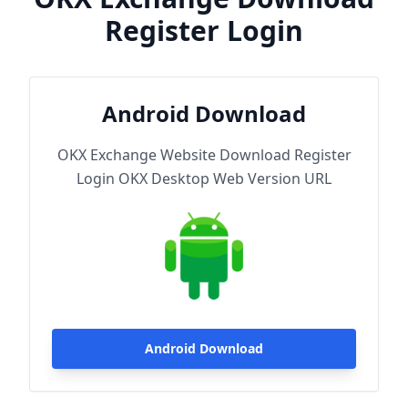
Register Login
Android Download
OKX Exchange Website Download Register
Login OKX Desktop Web Version URL
Android Download