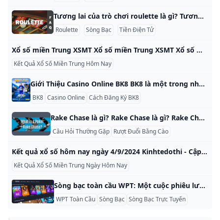
Tương lai của trò chơi roulette là gì? Tương lai của trò chơi roulette là gì? Một tương lai tiềm năng cho roulette là sự tích hợp của công nghệ thực tế ảo và tăng cường. Điều này sẽ cho phép người chơi đắm mình trong môi trường sòng bạc ảo và tận hưởng trải nghiệm chơi game thực tế và hấp dẫn hơn. Một tương lai tiềm năng khác cho roulette là sự phát triển liên tục của trò chơi trực tuyến.
Roulette
Sòng Bạc
Tiền Điện Tử
Xổ số miền Trung XSMT Xổ số miền Trung XSMT Xổ số miền Bắc XSMB18/11/2022 15:15Xổ số 18/11, trực tiếp kết quả xổ số hôm nay 18/11, kết quả xổ số 3 miền, xổ số miền Bắc, xổ số miền Trung, xổ số miền Nam cập nhật nhanh và chính xác nhất… Xổ số 17/11, trực tiếp kết quả xổ số hôm nay 17/11, kết quả xổ số 3 miền, xổ số miền Bắc, xổ số miền Trung, xổ số miền Nam cập nhật nhanh và chính xác nhất… Xổ số miền Bắc XSMB17/11/2022 15:00Trực tiếp kết quả xổ số hôm nay, xổ số ngày 16/11, kết quả xổ số ba miền cập nhật nhanh và chính xác nhất, mở thưởng hàng ngày từ thứ Hai đến Chủ nhật.
Kết Quả Xổ Số Miền Trung Hôm Nay
Giới Thiệu Casino Online BK8 BK8 là một trong những nền tảng casino trực tuyến hàng đầu tại Việt Nam, thu hút người chơi nhờ vào giao diện thân thiện, hệ thống bảo mật cao, và dịch vụ chuyên nghiệp. Trong bài viết này, chúng tôi sẽ hướng dẫn bạn cách đăng ký tài khoản, nạp tiền, đặt cược và khám phá các trò chơi thú vị tại BK8. 1. BK8 Là Gì? BK8 là một casino online uy tín, cung cấp đa dạng các dịch vụ cá cược trực tuyến như cá cược thể thao, casino trực tuyến, slot game, và nhiều loại hình giải trí khác.
BK8
Casino Online
Cách Đăng Ký BK8
Rake Chase là gì? Rake Chase là gì? Rake Chase là chương trình khuyến mãi poker nhằm khuyến khích người chơi cào nhiều hơn và thưởng cho họ một cách hậu hĩnh vì điều đó. Ngược lại với cuộc đua cào, bạn không cạnh tranh với những người chơi khác mà thay vào đó bạn theo đuổi các mục tiêu cá nhân của riêng mình. Để đạt được số điểm mục tiêu, bạn cần chơi một số ván bài poker hoặc giải đấu nhất định bằng tiền thật.
Câu Hỏi Thường Gặp
Rượt Đuổi Bằng Cào
Kết quả xổ số hôm nay ngày 4/9/2024 Kinhtedothi - Cập nhật kết quả xổ số 3 miền hôm nay ngày 4/9/2024. KQXSMN 4/9/2024; KQXSMN; Kết quả xổ số miền Nam ngày 4/9/2024, KQXS miền Nam. KQXSMB 4/9/2024; XSMB 4/9/2024; KQXSMB 4/9/2024; Kết quả xổ số miền Bắc hôm nay 4/9/2024. KQXSMT 4/9/2024; KQXSMT; Kết quả xổ số miền Trung ngày 4/9/2024 Người tốt việc tốt Phóng sự ghi chép PV15:00 04/09/2024 Chia sẻTheo dõi Kinh tế đô thị trên
Kết Quả Xổ Số Miền Trung Ngày Hôm Nay
Sòng bạc toàn cầu WPT: Một cuộc phiêu lưu đầy thú vị Nếu bạn đã nhận được những cú đá của mình với hành động poker của WPT Global, nhưng bạn cảm thấy bạn muốn có nhiều cách để có một vụ nổ (với tiềm năng để có thêm một số tiền mặt) thì sòng bạc toàn cầu WPT có thể nằm ngay trên đường phố của bạn. Đó là một khu vực sòng bạc trực tuyến ẩn trong cùng một ứng dụng (hoặc trang web) nơi bạn chơi các giải đấu poker yêu thích của mình.
WPT Toàn Cầu
Sòng Bạc
Sòng Bạc Trực Tuyến