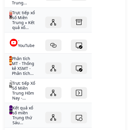
Trung...
Trực tiếp xổ
số Miền
Trung » Kết
quả xổ...
-
YouTube
Phân tích
MT - Thống
kê XSMT -
Phân tích...
Trực tiếp Xổ
Số Miền
Trung Hôm
Nay -...
Kết quả xổ
số miền
Trung thứ
Sáu...