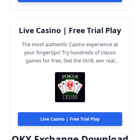
Live Casino | Free Trial Play
The most authentic Casino experience at
your fingertips! Try hundreds of classic
games for free, feel the thrill, win real
rewards!
Live Casino | Free Trial Play
OKX Exchange Download