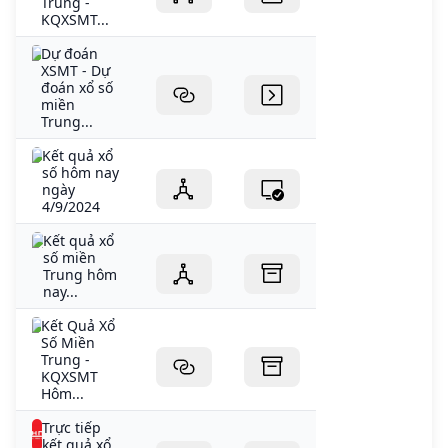
Trung -
KQXSMT...
Dự đoán
XSMT - Dự
đoán xổ số
miền
Trung...
Kết quả xổ
số hôm nay
ngày
4/9/2024
Kết quả xổ
số miền
Trung hôm
nay...
Kết Quả Xổ
Số Miền
Trung -
KQXSMT
Hôm...
Trực tiếp
kết quả xổ