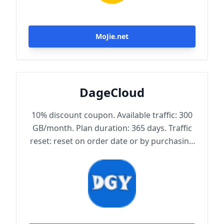
MoJie.net
DageCloud
10% discount coupon. Available traffic: 300
GB/month. Plan duration: 365 days. Traffic
reset: reset on order date or by purchasing
traffic package. Maximum achievable
bandwidth: 1000 Mbps. Node protocol:
Trojan.