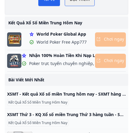
Tải Về
Đọc Thêm
Trung Hôm nay Nhanh và
Chính Xác nhất, SXMT được
Kết Quả Xổ Số Miền Trung Hôm Nay
tường thuật lúc 17h15
World Poker Global App
hàng ngày, cập nhật
Chơi ngay
World Poker Free App777
KQXSMT trực tiếp từ
Nhận 100% Hoàn Tiền Khi Nạp Lần Đầu
trường quay, Lô Gan Cầu
Chơi ngay
Poker trực tuyến chuyên nghiệp, giành giải thưởng
đẹp
Bài Viết Mới Nhất
XSMT - Kết quả Xố số miền Trung hôm nay - SXMT hàng ngày - KQXSMT XSMT - Kết quả Xổ số Miền Trung Hôm nay Nhanh và Chính Xác nhất, SXMT được tường thuật lúc 17h15’ hàng ngày, cập nhật KQXSMT trực tiếp từ trường quay, Lô Gan Cầu đẹp XSMTXSMT Thứ 5XSMT 19/06/2025 XSMTXSMT Thứ 4XSMT 18/06/2025 Đầu Đà Nẵng Khánh Hòa 0 3 6 1 8,6,2 1,7,0 2 6 1,5,9 3 0 - 4 9 5 5 - 3 6 1,0,1,7,8 1,8,4 7 9,5,2 0,6,8 8 - 8,0 9 5,8,9 8 Xem thống kê lô gan Miền TrungHOT Xổ số trực tiếp miền Trung hôm nay HOT Xem thống kê XSMT 30 ngàyHOT Tham khảo thống kê Xổ số miền Trung Kết quả SXMT trực tiếp lúc 17h10 hôm nay siêu tốc, chính xác
Kết Quả Xổ Số Miền Trung Hôm Nay
XSMT Thứ 3 - KQ Xổ số miền Trung Thứ 3 hàng tuần - SXMT Thu 3 XSMT thứ 3 - Kết quả xổ số miền Trung thứ 3 hàng tuần gồm: XSDLK, XSQNA, tường thuật KQ SXMT lúc 17h15 trực tiếp tại trường quay, KQXSMT thu 3 Nhanh và chính xác XSMTXSMT Thứ 3XSMT 17/06/2025 Đầu Đắk Lắk Quảng Nam 0 2 0 1 6,4 3,9,1,8 2 7,9,3 - 3 6,5,9,0 8 4 8,9 5,4 5 - 8,7 6 - 3 7 0,3,2,8 2,4,6 8 9,3 3,6 9 - 4,1 Xem KQ XSMTHOT Thống kê lô gan miền TrungHOT Xổ số trực tiếp miền Trung hôm nay HOT Xem thống kê XSMT 30 ngày Kết quả SXMT Thứ 3 trực tiếp lúc 17h10 siêu tốc, chính xác
Kết Quả Xổ Số Miền Trung Hôm Nay