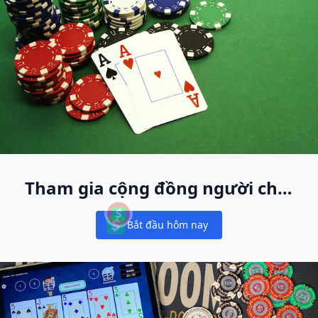
Tham gia cộng đồng người chơi
cash game lớn nhất thế giới
Bắt đầu hôm nay
Notifications