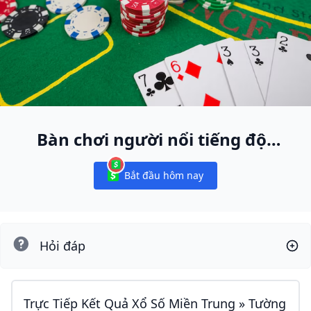
Bàn chơi người nổi tiếng độc
nhất
Bắt đầu hôm nay
Notifications
Hỏi đáp
Trực Tiếp Kết Quả Xổ Số Miền Trung » Tường