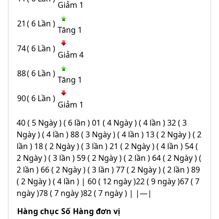
Giảm 1
21
( 6 Lần )
Tăng 1
74
( 6 Lần )
Giảm 4
88
( 6 Lần )
Tăng 1
90
( 6 Lần )
Giảm 1
40 ( 5 Ngày ) ( 6 lần ) 01 ( 4 Ngày ) ( 4 lần ) 32 ( 3
Ngày ) ( 4 lần ) 88 ( 3 Ngày ) ( 4 lần ) 13 ( 2 Ngày ) ( 2
lần ) 18 ( 2 Ngày ) ( 3 lần ) 21 ( 2 Ngày ) ( 4 lần ) 54 (
2 Ngày ) ( 3 lần ) 59 ( 2 Ngày ) ( 2 lần ) 64 ( 2 Ngày ) (
2 lần ) 66 ( 2 Ngày ) ( 3 lần ) 77 ( 2 Ngày ) ( 2 lần ) 89
( 2 Ngày ) ( 4 lần ) | 60 ( 12 ngày )22 ( 9 ngày )67 ( 7
ngày )78 ( 7 ngày )82 ( 7 ngày ) | |—|
Hàng chục
Số
Hàng đơn vị