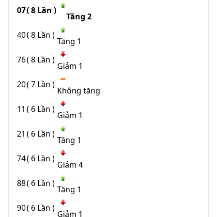
07
( 8 Lần )
Tăng 2
40
( 8 Lần )
Tăng 1
76
( 8 Lần )
Giảm 1
20
( 7 Lần )
Không tăng
11
( 6 Lần )
Giảm 1
21
( 6 Lần )
Tăng 1
74
( 6 Lần )
Giảm 4
88
( 6 Lần )
Tăng 1
90
( 6 Lần )
Giảm 1