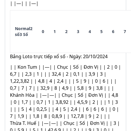
| |—| | |—|
Normal2
0
1
2
3
4
5
6
7
số3 Số
Bảng Loto trực tiếp xổ số - Ngày: 20/10/2024
| | Kon Tum | |—| | Chục | Số | Đơn Vị | | 2 | 0 |
6,7 | | 2,3 | 1 | | | 32,4 | 2 | 0,1 | | 3,9 | 3 |
1,22,3,82 | | 4,8 | 4 | 2,4 | | | 5 | 9 | | 0 | 6 | | |
0,7 | 7 | 7 | | 32,9 | 8 | 4,9 | | 5,8 | 9 | 3,8 | | |
Khánh Hòa | |—|—| | Chục | Số | Đơn Vị | | 4,8
| 0 | 1,7 | | 0,7 | 1 | 3,8,92 | | 4,5,9 | 2 | | | 1 | 3
| | | 5 | 4 | 0,2,5 | | 4 | 5 | 2,4 | | 6 | 6 | 6 | | 0 |
7 | 1,9 | | 1,8 | 8 | 0,8,9 | | 12,7,8 | 9 | 2 | | |
Thừa T. Huế | |—|—| | Chục | Số | Đơn Vị | | 3 |
0 | 5,9 | | 5 | 1 | 42,6,9 | | | 2 | | | 9 | 3 | 0 | |