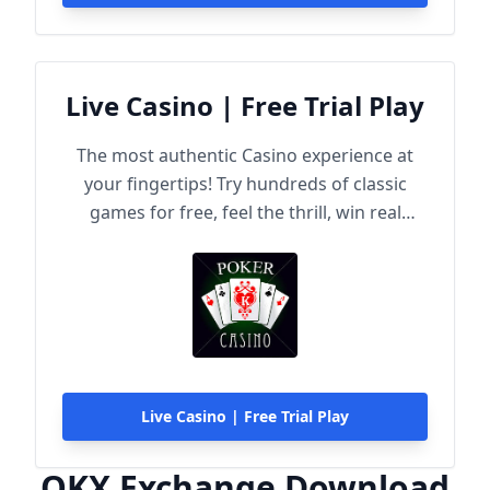
Live Casino | Free Trial Play
The most authentic Casino experience at
your fingertips! Try hundreds of classic
games for free, feel the thrill, win real
rewards!
Live Casino | Free Trial Play
OKX Exchange Download