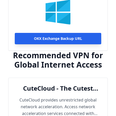
OKX Exchange Backup URL
Recommended VPN for
Global Internet Access
CuteCloud - The Cutest
Cloud
CuteCloud provides unrestricted global
network acceleration. Access network
acceleration services connected with