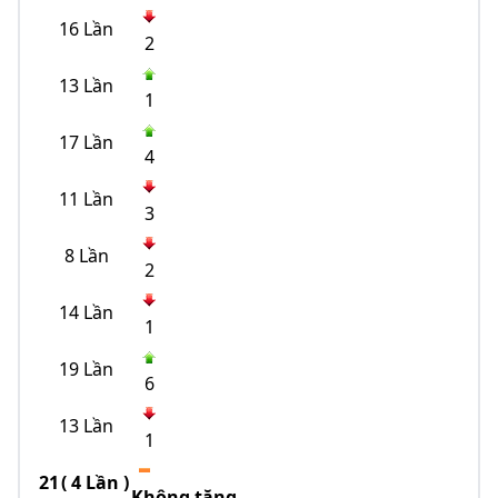
16 Lần
2
13 Lần
1
17 Lần
4
11 Lần
3
8 Lần
2
14 Lần
1
19 Lần
6
13 Lần
1
21
( 4 Lần )
Không tăng