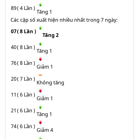
89
( 4 Lần )
Tăng 1
Các cặp số xuất hiện nhiều nhất trong 7 ngày:
07
( 8 Lần )
Tăng 2
40
( 8 Lần )
Tăng 1
76
( 8 Lần )
Giảm 1
20
( 7 Lần )
Không tăng
11
( 6 Lần )
Giảm 1
21
( 6 Lần )
Tăng 1
74
( 6 Lần )
Giảm 4