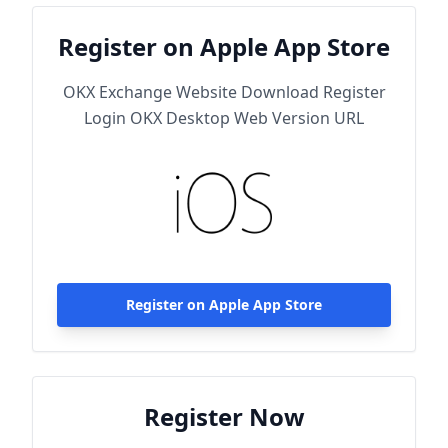
Register on Apple App Store
OKX Exchange Website Download Register
Login OKX Desktop Web Version URL
Register on Apple App Store
Register Now