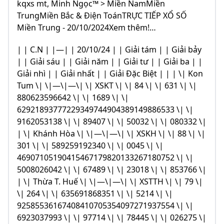
kqxs mt, Minh Ngọc™ > Miền NamMiền
TrungMiền Bắc & Điện ToánTRỰC TIẾP XỔ SỐ
Miền Trung - 20/10/2024Xem thêm!…
| | C.N | |—| | 20/10/24 | | Giải tám | | Giải bảy
| | Giải sáu | | Giải năm | | Giải tư | | Giải ba | |
Giải nhì | | Giải nhất | | Giải Đặc Biệt | | | \| Kon
Tum \| \|—\|—\| \| XSKT \| \| 84 \| \| 631 \| \|
880623596642 \| \| 1689 \| \|
62921893777229349744904389149886533 \| \|
9162053138 \| \| 89407 \| \| 50032 \| \| 080332 \|
| \| Khánh Hòa \| \|—\|—\| \| XSKH \| \| 88 \| \|
301 \| \| 589259192340 \| \| 0045 \| \|
46907105190415467179820133267180752 \| \|
5008026042 \| \| 67489 \| \| 23018 \| \| 853766 \|
| \| Thừa T. Huế \| \|—\|—\| \| XSTTH \| \| 79 \|
\| 264 \| \| 635691868351 \| \| 5214 \| \|
92585536167408410705354097271937554 \| \|
6923037993 \| \| 97714 \| \| 78445 \| \| 026275 \|