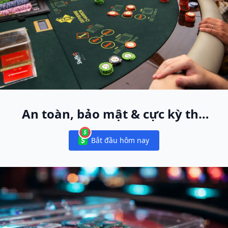
An toàn, bảo mật & cực kỳ thú
vị
Bắt đầu hôm nay
Notifications