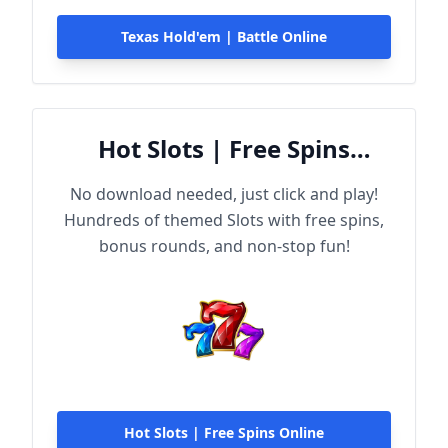
Texas Hold'em | Battle Online
Hot Slots | Free Spins
Online
No download needed, just click and play!
Hundreds of themed Slots with free spins,
bonus rounds, and non-stop fun!
Hot Slots | Free Spins Online