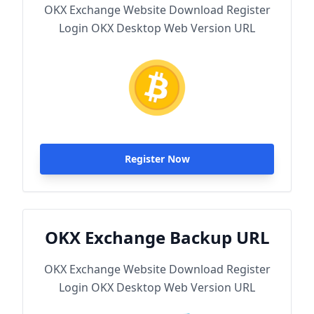
OKX Exchange Website Download Register
Login OKX Desktop Web Version URL
Register Now
OKX Exchange Backup URL
OKX Exchange Website Download Register
Login OKX Desktop Web Version URL