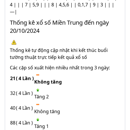
4 | | | 7 | 5,9 | | | 8 | 4,5,6 | | 0,1,7 | 9 | 3 | | |
—|
Thống kê xổ số Miền Trung đến ngày
20/10/2024
Thống kê tự động cập nhật khi kết thúc buổi
tường thuật trực tiếp kết quả xổ số
Các cặp số xuất hiện nhiều nhất trong 3 ngày:
21
( 4 Lần )
Không tăng
32
( 4 Lần )
Tăng 2
40
( 4 Lần )
Không tăng
88
( 4 Lần )
Tăng 1