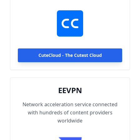
hundreds of content providers worldwide.
With up to 2000Mbps single-line access
capacity and 1000+ high-speed servers
globally, enjoy fast and stable connections
anytime, anywhere.
CuteCloud - The Cutest Cloud
EEVPN
Network acceleration service connected
with hundreds of content providers
worldwide