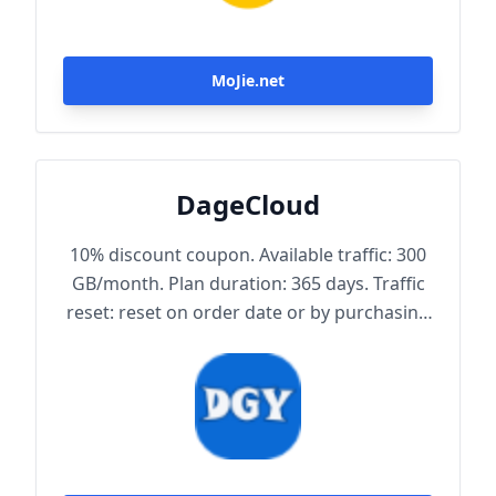
MoJie.net
DageCloud
10% discount coupon. Available traffic: 300
GB/month. Plan duration: 365 days. Traffic
reset: reset on order date or by purchasing
traffic package. Maximum achievable
bandwidth: 1000 Mbps. Node protocol:
Trojan.